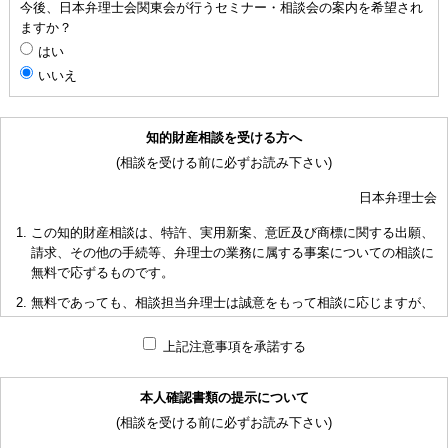
今後、日本弁理士会関東会が行うセミナー・相談会の案内を希望され
ますか？
はい
いいえ
知的財産相談を受ける方へ
(相談を受ける前に必ずお読み下さい)
日本弁理士会
この知的財産相談は、特許、実用新案、意匠及び商標に関する出願、
請求、その他の手続等、弁理士の業務に属する事案についての相談に
無料で応ずるものです。
無料であっても、相談担当弁理士は誠意をもって相談に応じますが、
相談内容によっては回答に限度があり、また、相談に応じかねる場合
もありますことを予めご了承下さい。
上記注意事項を承諾する
短時間で限られた資料の範囲内で相談をお受けしアドバイスするた
め、相談内容について、相談担当弁理士も当会も法的責任を負うもの
本人確認書類の提示について
ではないことを予めご了承下さい。
(相談を受ける前に必ずお読み下さい)
多くの相談に応ずるため、相談時間には限度がありますことをご承知