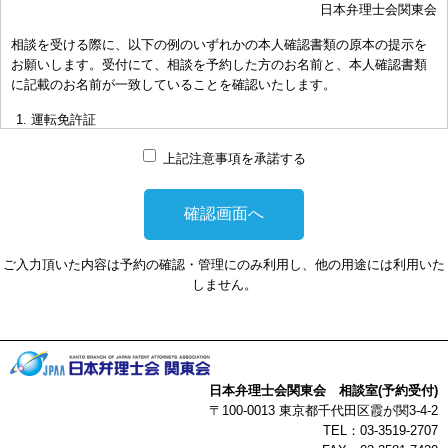
日本弁理士会関東会
おき下さい。（原則として30分以内）
相談を受ける際に、以下の例のいずれかの本人確認書類の原本の提示を
お申し出により、相談担当弁理士に対して調査、出願等の相談事案を
お願いします。受付にて、相談を予約した方のお名前と、本人確認書類
依頼された場合には、通常の受任事件として有料となります。また、
に記載のお名前が一致していることを確認いたします。
その場合は、依頼者と弁理士個人との関係となり、当会は関与しませ
んことをご承知下さい。
運転免許証
弁理士の報酬額は、当事者の合意によります。金額は、事件の難易度
マイナンバーカード
によって、また、特許事務所によって異なりますので、詳細は特許事
上記注意事項を承諾する
務所にお尋ね下さい。
パスポート
非対面型の相談はWEB会議システムを利用して実施します。WEB会
健康保険証
議システムを利用する事によって生じた不利益または損害に対して、
社員証
当会は、一切の責任を負い兼ねます。この点あらかじめご了承くださ
ご入力頂いた内容は予約の確認・管理にのみ利用し、他の用途には利用いた
い。
本人確認書類を提示頂けない場合は、相談を受けることができません。
しません。
以上
日本弁理士会関東会 相談室(予約受付)
〒100-0013 東京都千代田区霞が関3-4-2
TEL：03-3519-2707