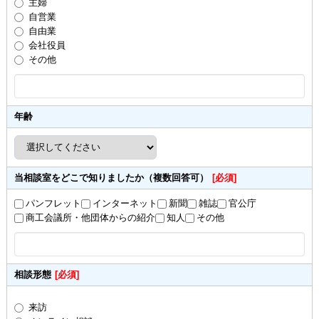
主婦
自営業
自由業
会社役員
その他
年齢
当相談室をどこで知りましたか（複数回答可）
[必須]
パンフレット
インターネット
新聞
雑誌
官公庁
商工会議所・他団体からの紹介
知人
その他
相談形態
[必須]
来訪