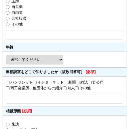
主婦
自営業
自由業
会社役員
その他
年齢
当相談室をどこで知りましたか（複数回答可）
[必須]
パンフレット
インターネット
新聞
雑誌
官公庁
商工会議所・他団体からの紹介
知人
その他
相談形態
[必須]
来訪