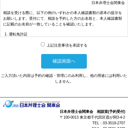
日本弁理士会関東会
おき下さい。（原則として30分以内）
相談を受ける際に、以下の例のいずれかの本人確認書類の原本の提示を
お申し出により、相談担当弁理士に対して調査、出願等の相談事案を
お願いします。受付にて、相談を予約した方のお名前と、本人確認書類
依頼された場合には、通常の受任事件として有料となります。また、
に記載のお名前が一致していることを確認いたします。
その場合は、依頼者と弁理士個人との関係となり、当会は関与しませ
んことをご承知下さい。
運転免許証
弁理士の報酬額は、当事者の合意によります。金額は、事件の難易度
マイナンバーカード
によって、また、特許事務所によって異なりますので、詳細は特許事
上記注意事項を承諾する
務所にお尋ね下さい。
パスポート
非対面型の相談はWEB会議システムを利用して実施します。WEB会
健康保険証
議システムを利用する事によって生じた不利益または損害に対して、
社員証
当会は、一切の責任を負い兼ねます。この点あらかじめご了承くださ
ご入力頂いた内容は予約の確認・管理にのみ利用し、他の用途には利用いた
い。
本人確認書類を提示頂けない場合は、相談を受けることができません。
しません。
以上
日本弁理士会関東会 相談室(予約受付)
〒100-0013 東京都千代田区霞が関3-4-2
TEL：03-3519-2707