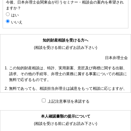
今後、日本弁理士会関東会が行うセミナー・相談会の案内を希望され
ますか？
はい
いいえ
知的財産相談を受ける方へ
(相談を受ける前に必ずお読み下さい)
日本弁理士会
この知的財産相談は、特許、実用新案、意匠及び商標に関する出願、
請求、その他の手続等、弁理士の業務に属する事案についての相談に
無料で応ずるものです。
無料であっても、相談担当弁理士は誠意をもって相談に応じますが、
相談内容によっては回答に限度があり、また、相談に応じかねる場合
もありますことを予めご了承下さい。
上記注意事項を承諾する
短時間で限られた資料の範囲内で相談をお受けしアドバイスするた
め、相談内容について、相談担当弁理士も当会も法的責任を負うもの
本人確認書類の提示について
ではないことを予めご了承下さい。
(相談を受ける前に必ずお読み下さい)
多くの相談に応ずるため、相談時間には限度がありますことをご承知