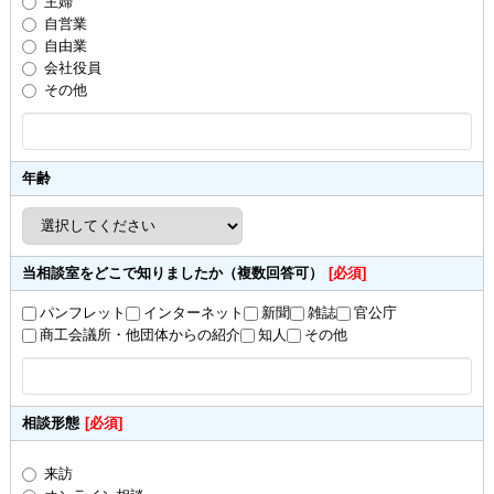
主婦
自営業
自由業
会社役員
その他
年齢
当相談室をどこで知りましたか（複数回答可）
[必須]
パンフレット
インターネット
新聞
雑誌
官公庁
商工会議所・他団体からの紹介
知人
その他
相談形態
[必須]
来訪