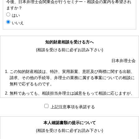
今後、日本弁理士会関東会が行うセミナー・相談会の案内を希望され
ますか？
はい
いいえ
知的財産相談を受ける方へ
(相談を受ける前に必ずお読み下さい)
日本弁理士会
この知的財産相談は、特許、実用新案、意匠及び商標に関する出願、
請求、その他の手続等、弁理士の業務に属する事案についての相談に
無料で応ずるものです。
無料であっても、相談担当弁理士は誠意をもって相談に応じますが、
相談内容によっては回答に限度があり、また、相談に応じかねる場合
もありますことを予めご了承下さい。
上記注意事項を承諾する
短時間で限られた資料の範囲内で相談をお受けしアドバイスするた
め、相談内容について、相談担当弁理士も当会も法的責任を負うもの
本人確認書類の提示について
ではないことを予めご了承下さい。
(相談を受ける前に必ずお読み下さい)
多くの相談に応ずるため、相談時間には限度がありますことをご承知