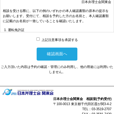
日本弁理士会関東会
おき下さい。（原則として30分以内）
相談を受ける際に、以下の例のいずれかの本人確認書類の原本の提示を
お申し出により、相談担当弁理士に対して調査、出願等の相談事案を
お願いします。受付にて、相談を予約した方のお名前と、本人確認書類
依頼された場合には、通常の受任事件として有料となります。また、
に記載のお名前が一致していることを確認いたします。
その場合は、依頼者と弁理士個人との関係となり、当会は関与しませ
んことをご承知下さい。
運転免許証
弁理士の報酬額は、当事者の合意によります。金額は、事件の難易度
マイナンバーカード
によって、また、特許事務所によって異なりますので、詳細は特許事
上記注意事項を承諾する
務所にお尋ね下さい。
パスポート
非対面型の相談はWEB会議システムを利用して実施します。WEB会
健康保険証
議システムを利用する事によって生じた不利益または損害に対して、
社員証
当会は、一切の責任を負い兼ねます。この点あらかじめご了承くださ
ご入力頂いた内容は予約の確認・管理にのみ利用し、他の用途には利用いた
い。
本人確認書類を提示頂けない場合は、相談を受けることができません。
しません。
以上
日本弁理士会関東会 相談室(予約受付)
〒100-0013 東京都千代田区霞が関3-4-2
TEL：03-3519-2707