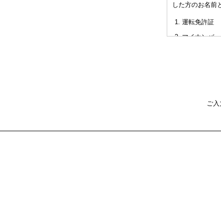
した方のお名前
非対面型の相
運転免許証
た不利益また
マイナンバー
パスポート
健康保険証
社員証
本人確認書類を
ご入