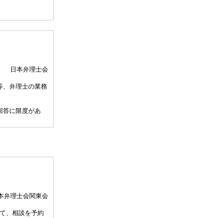
日本弁理士会
等、弁理士の業務
回答に限度があ
、相談担当弁理士
して30分以内）
、通常の受任事件
関与しませんこと
本弁理士会関東会
許事務所によって
て、相談を予約