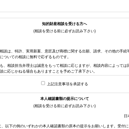
知的財産相談を受ける方へ
(相談を受ける前に必ずお読み下さい)
相談は、特許、実用新案、意匠及び商標に関する出願、請求、その他の手続
についての相談に無料で応ずるものです。
も、相談担当弁理士は誠意をもって相談に応じますが、相談内容によっては
談に応じかねる場合もありますことを予めご了承下さい。
れた資料の範囲内で相談をお受けしアドバイスするため、相談内容について
上記注意事項を承諾する
責任を負うものではないことを予めご了承下さい。
応ずるため、相談時間には限度がありますことをご承知おき下さい。（原則と
本人確認書類の提示について
り、相談担当弁理士に対して調査、出願等の相談事案を依頼された場合には
(相談を受ける前に必ずお読み下さい)
なります。また、その場合は、依頼者と弁理士個人との関係となり、当会は
い。
日
額は、当事者の合意によります。金額は、事件の難易度によって、また、特
に、以下の例のいずれかの本人確認書類の原本の提示をお願いします。受付に
で、詳細は特許事務所にお尋ね下さい。