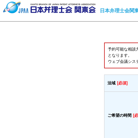
日本弁理士会関東
予約可能な相談
となります。
ウェブ会議シス
法域
[必須]
ご希望の時間
[