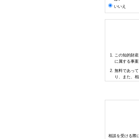
いいえ
この知的財産
に属する事案
無料であって
り、また、相
短時間で限ら
も当会も法的
多くの相談に
お申し出によ
として有料と
をご承知下さ
弁理士の報酬
相談を受ける際
異なりますの