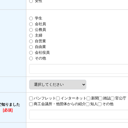
女性
学生
会社員
公務員
主婦
自営業
自由業
会社役員
その他
パンフレット
インターネット
新聞
雑誌
官公庁
商工会議所・他団体からの紹介
知人
その他
で知りました
）
[必須]