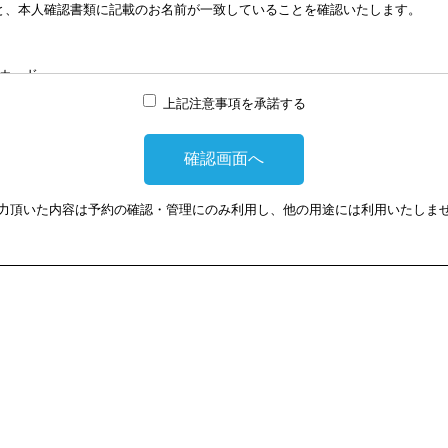
と、本人確認書類に記載のお名前が一致していることを確認いたします。
談はWEB会議システムを利用して実施します。WEB会議システムを利用す
は損害に対して、当会は、一切の責任を負い兼ねます。この点あらかじめご
カード
上記注意事項を承諾する
提示頂けない場合は、相談を受けることができません。
力頂いた内容は予約の確認・管理にのみ利用し、他の用途には利用いたしま