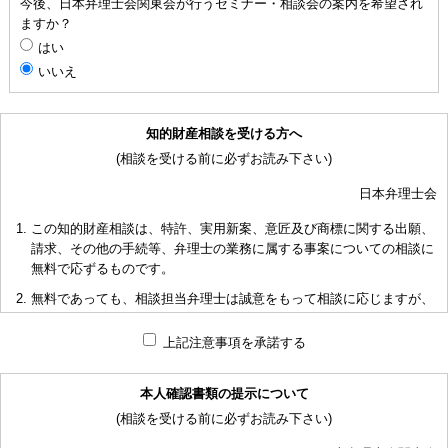
今後、日本弁理士会関東会が行うセミナー・相談会の案内を希望され
ますか？
はい
いいえ
知的財産相談を受ける方へ
(相談を受ける前に必ずお読み下さい)
日本弁理士会
この知的財産相談は、特許、実用新案、意匠及び商標に関する出願、
請求、その他の手続等、弁理士の業務に属する事案についての相談に
無料で応ずるものです。
無料であっても、相談担当弁理士は誠意をもって相談に応じますが、
相談内容によっては回答に限度があり、また、相談に応じかねる場合
もありますことを予めご了承下さい。
上記注意事項を承諾する
短時間で限られた資料の範囲内で相談をお受けしアドバイスするた
め、相談内容について、相談担当弁理士も当会も法的責任を負うもの
本人確認書類の提示について
ではないことを予めご了承下さい。
(相談を受ける前に必ずお読み下さい)
多くの相談に応ずるため、相談時間には限度がありますことをご承知