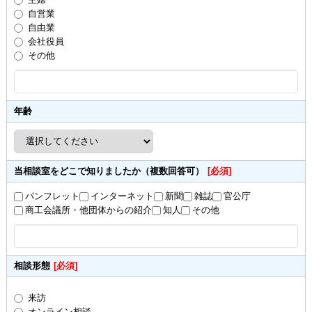
自営業
自由業
会社役員
その他
年齢
当相談室をどこで知りましたか（複数回答可）
[必須]
パンフレット
インターネット
新聞
雑誌
官公庁
商工会議所・他団体からの紹介
知人
その他
相談形態
[必須]
来訪
オンライン相談