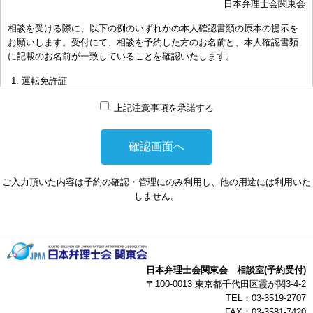
日本弁理士会関東会
おき下さい。（原則として30分以内）
相談を受ける際に、以下の例のいずれかの本人確認書類の原本の提示を
お申し出により、相談担当弁理士に対して調査、出願等の相談事案を
お願いします。受付にて、相談を予約した方のお名前と、本人確認書類
依頼された場合には、通常の受任事件として有料となります。また、
に記載のお名前が一致していることを確認いたします。
その場合は、依頼者と弁理士個人との関係となり、当会は関与しませ
んことをご承知下さい。
運転免許証
弁理士の報酬額は、当事者の合意によります。金額は、事件の難易度
マイナンバーカード
によって、また、特許事務所によって異なりますので、詳細は特許事
上記注意事項を承諾する
務所にお尋ね下さい。
パスポート
非対面型の相談はWEB会議システムを利用して実施します。WEB会
健康保険証
議システムを利用する事によって生じた不利益または損害に対して、
社員証
当会は、一切の責任を負い兼ねます。この点あらかじめご了承くださ
ご入力頂いた内容は予約の確認・管理にのみ利用し、他の用途には利用いた
い。
本人確認書類を提示頂けない場合は、相談を受けることができません。
しません。
以上
日本弁理士会関東会 相談室(予約受付)
〒100-0013 東京都千代田区霞が関3-4-2
TEL：03-3519-2707
FAX：03-3581-7420