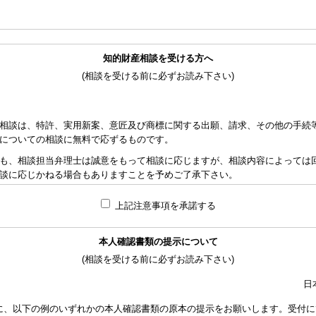
知的財産相談を受ける方へ
(相談を受ける前に必ずお読み下さい)
相談は、特許、実用新案、意匠及び商標に関する出願、請求、その他の手続
についての相談に無料で応ずるものです。
も、相談担当弁理士は誠意をもって相談に応じますが、相談内容によっては
談に応じかねる場合もありますことを予めご了承下さい。
れた資料の範囲内で相談をお受けしアドバイスするため、相談内容について
上記注意事項を承諾する
責任を負うものではないことを予めご了承下さい。
応ずるため、相談時間には限度がありますことをご承知おき下さい。（原則と
本人確認書類の提示について
り、相談担当弁理士に対して調査、出願等の相談事案を依頼された場合には
(相談を受ける前に必ずお読み下さい)
なります。また、その場合は、依頼者と弁理士個人との関係となり、当会は
い。
日
額は、当事者の合意によります。金額は、事件の難易度によって、また、特
に、以下の例のいずれかの本人確認書類の原本の提示をお願いします。受付に
で、詳細は特許事務所にお尋ね下さい。