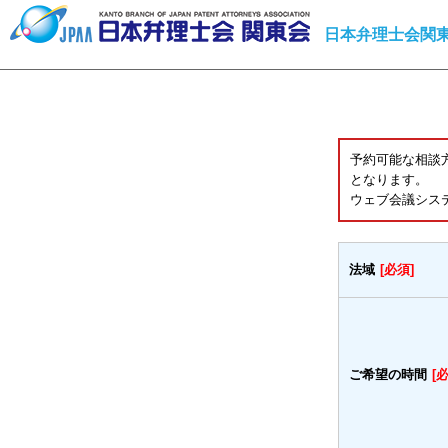
日本弁理士会関東
予約可能な相談
となります。
ウェブ会議シス
法域
[必須]
ご希望の時間
[