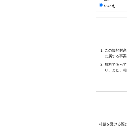
いいえ
この知的財産
に属する事案
無料であって
り、また、相
短時間で限ら
も当会も法的
多くの相談に
お申し出によ
として有料と
をご承知下さ
弁理士の報酬
相談を受ける際
異なりますの