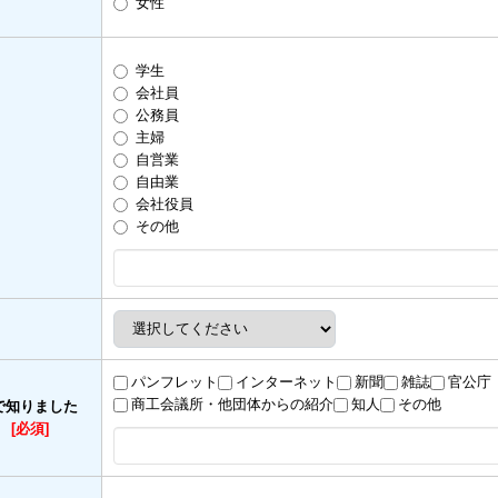
女性
学生
会社員
公務員
主婦
自営業
自由業
会社役員
その他
パンフレット
インターネット
新聞
雑誌
官公庁
商工会議所・他団体からの紹介
知人
その他
で知りました
）
[必須]