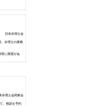
日本弁理士会
等、弁理士の業務
回答に限度があ
、相談担当弁理士
して30分以内）
、通常の受任事件
関与しませんこと
本弁理士会関東会
許事務所によって
て、相談を予約