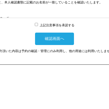
と、本人確認書類に記載のお名前が一致していることを確認いたします。
談はWEB会議システムを利用して実施します。WEB会議システムを利用す
は損害に対して、当会は、一切の責任を負い兼ねます。この点あらかじめご
カード
上記注意事項を承諾する
提示頂けない場合は、相談を受けることができません。
力頂いた内容は予約の確認・管理にのみ利用し、他の用途には利用いたしま