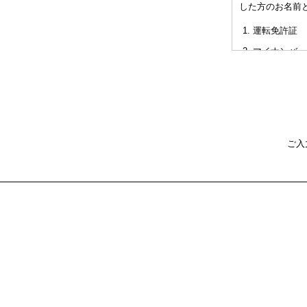
した方のお名前
非対面型の相
運転免許証
た不利益また
マイナンバー
パスポート
健康保険証
社員証
本人確認書類を
ご入