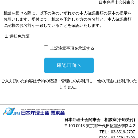
日本弁理士会関東会
おき下さい。（原則として30分以内）
相談を受ける際に、以下の例のいずれかの本人確認書類の原本の提示を
お申し出により、相談担当弁理士に対して調査、出願等の相談事案を
お願いします。受付にて、相談を予約した方のお名前と、本人確認書類
依頼された場合には、通常の受任事件として有料となります。また、
に記載のお名前が一致していることを確認いたします。
その場合は、依頼者と弁理士個人との関係となり、当会は関与しませ
んことをご承知下さい。
運転免許証
弁理士の報酬額は、当事者の合意によります。金額は、事件の難易度
マイナンバーカード
によって、また、特許事務所によって異なりますので、詳細は特許事
上記注意事項を承諾する
務所にお尋ね下さい。
パスポート
非対面型の相談はWEB会議システムを利用して実施します。WEB会
健康保険証
議システムを利用する事によって生じた不利益または損害に対して、
社員証
当会は、一切の責任を負い兼ねます。この点あらかじめご了承くださ
ご入力頂いた内容は予約の確認・管理にのみ利用し、他の用途には利用いた
い。
本人確認書類を提示頂けない場合は、相談を受けることができません。
しません。
以上
日本弁理士会関東会 相談室(予約受付)
〒100-0013 東京都千代田区霞が関3-4-2
TEL：03-3519-2707