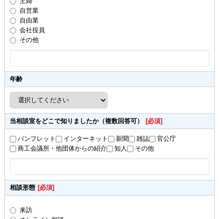
主婦
自営業
自由業
会社役員
その他
年齢
当相談室をどこで知りましたか（複数回答可）
[必須]
パンフレット
インターネット
新聞
雑誌
官公庁
商工会議所・他団体からの紹介
知人
その他
相談形態
[必須]
来訪