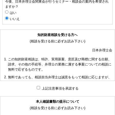
今後、日本弁理士会関東会が行うセミナー・相談会の案内を希望され
ますか？
はい
いいえ
知的財産相談を受ける方へ
(相談を受ける前に必ずお読み下さい)
日本弁理士会
この知的財産相談は、特許、実用新案、意匠及び商標に関する出願、
請求、その他の手続等、弁理士の業務に属する事案についての相談に
無料で応ずるものです。
無料であっても、相談担当弁理士は誠意をもって相談に応じますが、
相談内容によっては回答に限度があり、また、相談に応じかねる場合
もありますことを予めご了承下さい。
上記注意事項を承諾する
短時間で限られた資料の範囲内で相談をお受けしアドバイスするた
め、相談内容について、相談担当弁理士も当会も法的責任を負うもの
本人確認書類の提示について
ではないことを予めご了承下さい。
(相談を受ける前に必ずお読み下さい)
多くの相談に応ずるため、相談時間には限度がありますことをご承知