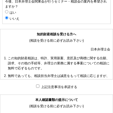
今後、日本弁理士会関東会が行うセミナー・相談会の案内を希望され
ますか？
はい
いいえ
知的財産相談を受ける方へ
(相談を受ける前に必ずお読み下さい)
日本弁理士会
この知的財産相談は、特許、実用新案、意匠及び商標に関する出願、
請求、その他の手続等、弁理士の業務に属する事案についての相談に
無料で応ずるものです。
無料であっても、相談担当弁理士は誠意をもって相談に応じますが、
相談内容によっては回答に限度があり、また、相談に応じかねる場合
もありますことを予めご了承下さい。
上記注意事項を承諾する
短時間で限られた資料の範囲内で相談をお受けしアドバイスするた
め、相談内容について、相談担当弁理士も当会も法的責任を負うもの
本人確認書類の提示について
ではないことを予めご了承下さい。
(相談を受ける前に必ずお読み下さい)
多くの相談に応ずるため、相談時間には限度がありますことをご承知