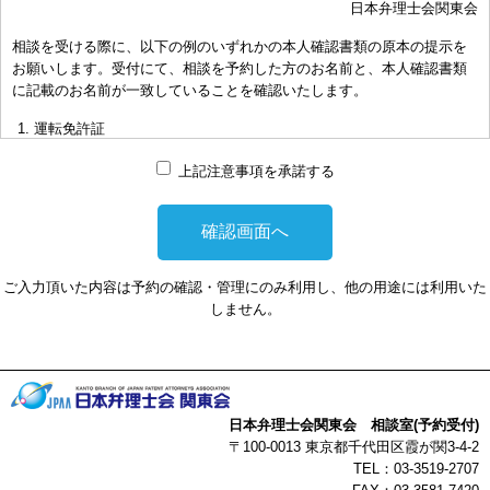
日本弁理士会関東会
おき下さい。（原則として30分以内）
相談を受ける際に、以下の例のいずれかの本人確認書類の原本の提示を
お申し出により、相談担当弁理士に対して調査、出願等の相談事案を
お願いします。受付にて、相談を予約した方のお名前と、本人確認書類
依頼された場合には、通常の受任事件として有料となります。また、
に記載のお名前が一致していることを確認いたします。
その場合は、依頼者と弁理士個人との関係となり、当会は関与しませ
んことをご承知下さい。
運転免許証
弁理士の報酬額は、当事者の合意によります。金額は、事件の難易度
マイナンバーカード
によって、また、特許事務所によって異なりますので、詳細は特許事
上記注意事項を承諾する
務所にお尋ね下さい。
パスポート
非対面型の相談はWEB会議システムを利用して実施します。WEB会
健康保険証
議システムを利用する事によって生じた不利益または損害に対して、
社員証
当会は、一切の責任を負い兼ねます。この点あらかじめご了承くださ
ご入力頂いた内容は予約の確認・管理にのみ利用し、他の用途には利用いた
い。
本人確認書類を提示頂けない場合は、相談を受けることができません。
しません。
以上
日本弁理士会関東会 相談室(予約受付)
〒100-0013 東京都千代田区霞が関3-4-2
TEL：03-3519-2707