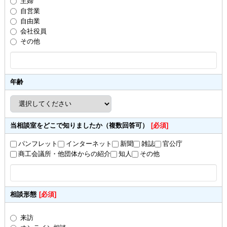
主婦
自営業
自由業
会社役員
その他
年齢
当相談室をどこで知りましたか（複数回答可）
[必須]
パンフレット
インターネット
新聞
雑誌
官公庁
商工会議所・他団体からの紹介
知人
その他
相談形態
[必須]
来訪