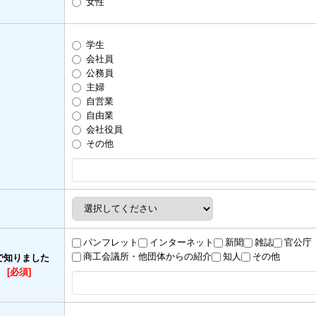
女性
学生
会社員
公務員
主婦
自営業
自由業
会社役員
その他
パンフレット
インターネット
新聞
雑誌
官公庁
商工会議所・他団体からの紹介
知人
その他
で知りました
）
[必須]