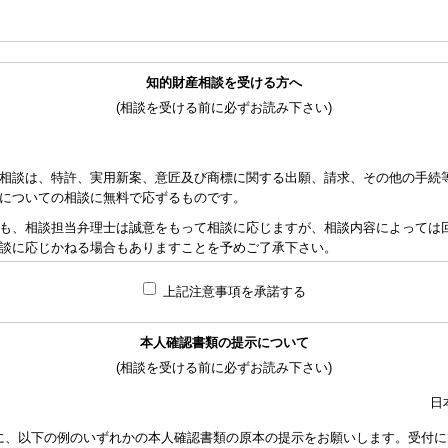
知的財産相談を受ける方へ
(相談を受ける前に必ずお読み下さい)
相談は、特許、実用新案、意匠及び商標に関する出願、請求、その他の手続
についての相談に無料で応ずるものです。
も、相談担当弁理士は誠意をもって相談に応じますが、相談内容によっては
談に応じかねる場合もありますことを予めご了承下さい。
れた資料の範囲内で相談をお受けしアドバイスするため、相談内容について
上記注意事項を承諾する
責任を負うものではないことを予めご了承下さい。
応ずるため、相談時間には限度がありますことをご承知おき下さい。（原則と
本人確認書類の提示について
り、相談担当弁理士に対して調査、出願等の相談事案を依頼された場合には
(相談を受ける前に必ずお読み下さい)
なります。また、その場合は、依頼者と弁理士個人との関係となり、当会は
い。
日
額は、当事者の合意によります。金額は、事件の難易度によって、また、特
に、以下の例のいずれかの本人確認書類の原本の提示をお願いします。受付に
で、詳細は特許事務所にお尋ね下さい。