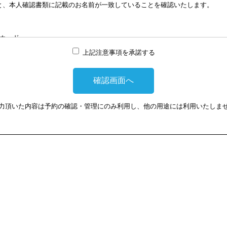
と、本人確認書類に記載のお名前が一致していることを確認いたします。
談はWEB会議システムを利用して実施します。WEB会議システムを利用す
は損害に対して、当会は、一切の責任を負い兼ねます。この点あらかじめご
カード
上記注意事項を承諾する
提示頂けない場合は、相談を受けることができません。
力頂いた内容は予約の確認・管理にのみ利用し、他の用途には利用いたしま