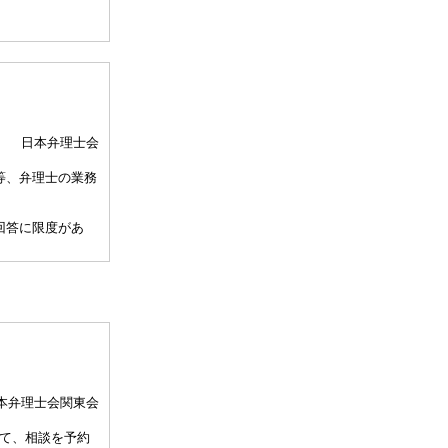
日本弁理士会
等、弁理士の業務
回答に限度があ
、相談担当弁理士
して30分以内）
、通常の受任事件
関与しませんこと
本弁理士会関東会
許事務所によって
て、相談を予約