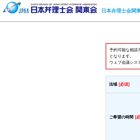
日本弁理士会関東
予約可能な相談
となります。
ウェブ会議シス
法域
[必須]
ご希望の時間
[