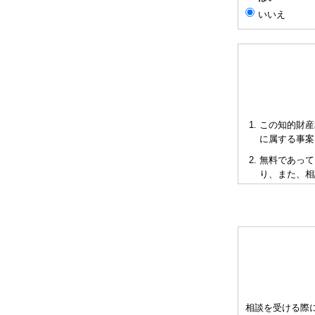
いいえ
この知的財産
に属する事案
無料であって
り、また、相
短時間で限ら
も当会も法的
多くの相談に
お申し出によ
として有料と
をご承知下さ
弁理士の報酬
相談を受ける際
異なりますの