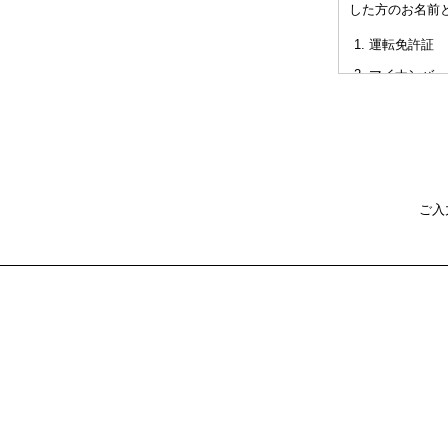
した方のお名前
非対面型の相
運転免許証
た不利益また
マイナンバー
パスポート
健康保険証
社員証
本人確認書類を
ご入