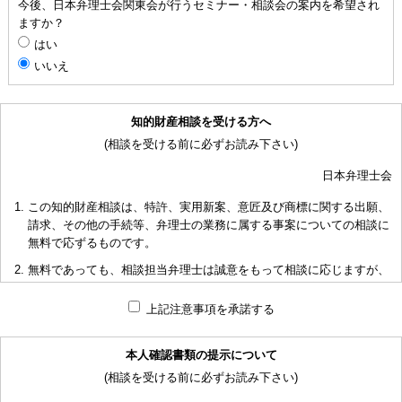
今後、日本弁理士会関東会が行うセミナー・相談会の案内を希望され
ますか？
はい
いいえ
知的財産相談を受ける方へ
(相談を受ける前に必ずお読み下さい)
日本弁理士会
この知的財産相談は、特許、実用新案、意匠及び商標に関する出願、
請求、その他の手続等、弁理士の業務に属する事案についての相談に
無料で応ずるものです。
無料であっても、相談担当弁理士は誠意をもって相談に応じますが、
相談内容によっては回答に限度があり、また、相談に応じかねる場合
もありますことを予めご了承下さい。
上記注意事項を承諾する
短時間で限られた資料の範囲内で相談をお受けしアドバイスするた
め、相談内容について、相談担当弁理士も当会も法的責任を負うもの
本人確認書類の提示について
ではないことを予めご了承下さい。
(相談を受ける前に必ずお読み下さい)
多くの相談に応ずるため、相談時間には限度がありますことをご承知