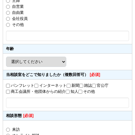
主婦
自営業
自由業
会社役員
その他
年齢
当相談室をどこで知りましたか（複数回答可）
[必須]
パンフレット
インターネット
新聞
雑誌
官公庁
商工会議所・他団体からの紹介
知人
その他
相談形態
[必須]
来訪