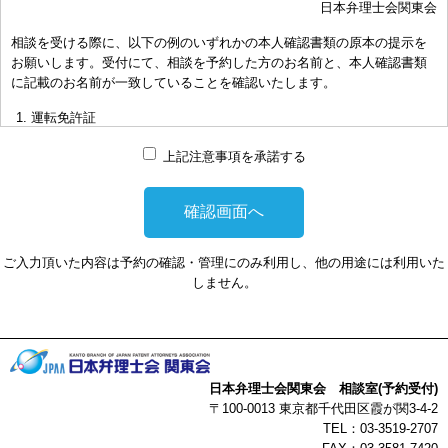
日本弁理士会関東会
おき下さい。（原則として30分以内）
相談を受ける際に、以下の例のいずれかの本人確認書類の原本の提示を
お申し出により、相談担当弁理士に対して調査、出願等の相談事案を
お願いします。受付にて、相談を予約した方のお名前と、本人確認書類
依頼された場合には、通常の受任事件として有料となります。また、
に記載のお名前が一致していることを確認いたします。
その場合は、依頼者と弁理士個人との関係となり、当会は関与しませ
んことをご承知下さい。
運転免許証
弁理士の報酬額は、当事者の合意によります。金額は、事件の難易度
マイナンバーカード
によって、また、特許事務所によって異なりますので、詳細は特許事
上記注意事項を承諾する
務所にお尋ね下さい。
パスポート
非対面型の相談はWEB会議システムを利用して実施します。WEB会
健康保険証
議システムを利用する事によって生じた不利益または損害に対して、
社員証
当会は、一切の責任を負い兼ねます。この点あらかじめご了承くださ
ご入力頂いた内容は予約の確認・管理にのみ利用し、他の用途には利用いた
い。
本人確認書類を提示頂けない場合は、相談を受けることができません。
しません。
以上
日本弁理士会関東会 相談室(予約受付)
〒100-0013 東京都千代田区霞が関3-4-2
TEL：03-3519-2707