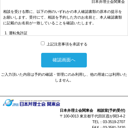
日本弁理士会関東会
おき下さい。（原則として30分以内）
相談を受ける際に、以下の例のいずれかの本人確認書類の原本の提示を
お申し出により、相談担当弁理士に対して調査、出願等の相談事案を
お願いします。受付にて、相談を予約した方のお名前と、本人確認書類
依頼された場合には、通常の受任事件として有料となります。また、
に記載のお名前が一致していることを確認いたします。
その場合は、依頼者と弁理士個人との関係となり、当会は関与しませ
んことをご承知下さい。
運転免許証
弁理士の報酬額は、当事者の合意によります。金額は、事件の難易度
マイナンバーカード
によって、また、特許事務所によって異なりますので、詳細は特許事
上記注意事項を承諾する
務所にお尋ね下さい。
パスポート
非対面型の相談はWEB会議システムを利用して実施します。WEB会
健康保険証
議システムを利用する事によって生じた不利益または損害に対して、
社員証
当会は、一切の責任を負い兼ねます。この点あらかじめご了承くださ
ご入力頂いた内容は予約の確認・管理にのみ利用し、他の用途には利用いた
い。
本人確認書類を提示頂けない場合は、相談を受けることができません。
しません。
以上
日本弁理士会関東会 相談室(予約受付)
〒100-0013 東京都千代田区霞が関3-4-2
TEL：03-3519-2707
FAX：03-3581-7420