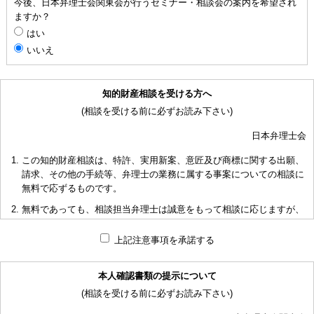
今後、日本弁理士会関東会が行うセミナー・相談会の案内を希望され
ますか？
はい
いいえ
知的財産相談を受ける方へ
(相談を受ける前に必ずお読み下さい)
日本弁理士会
この知的財産相談は、特許、実用新案、意匠及び商標に関する出願、
請求、その他の手続等、弁理士の業務に属する事案についての相談に
無料で応ずるものです。
無料であっても、相談担当弁理士は誠意をもって相談に応じますが、
相談内容によっては回答に限度があり、また、相談に応じかねる場合
もありますことを予めご了承下さい。
上記注意事項を承諾する
短時間で限られた資料の範囲内で相談をお受けしアドバイスするた
め、相談内容について、相談担当弁理士も当会も法的責任を負うもの
本人確認書類の提示について
ではないことを予めご了承下さい。
(相談を受ける前に必ずお読み下さい)
多くの相談に応ずるため、相談時間には限度がありますことをご承知