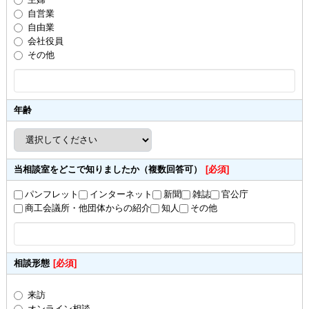
自営業
自由業
会社役員
その他
年齢
当相談室をどこで知りましたか（複数回答可）
[必須]
パンフレット
インターネット
新聞
雑誌
官公庁
商工会議所・他団体からの紹介
知人
その他
相談形態
[必須]
来訪
オンライン相談