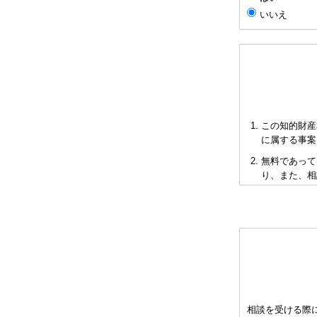
いいえ
この知的財産
に属する事案
無料であって
り、また、相
短時間で限ら
も当会も法的
多くの相談に
お申し出によ
として有料と
をご承知下さ
弁理士の報酬
相談を受ける際
異なりますの