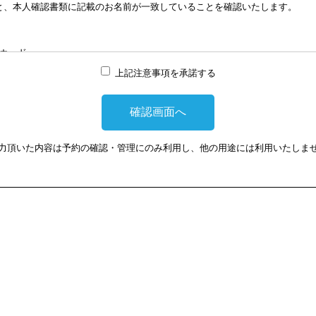
と、本人確認書類に記載のお名前が一致していることを確認いたします。
談はWEB会議システムを利用して実施します。WEB会議システムを利用す
は損害に対して、当会は、一切の責任を負い兼ねます。この点あらかじめご
カード
上記注意事項を承諾する
提示頂けない場合は、相談を受けることができません。
力頂いた内容は予約の確認・管理にのみ利用し、他の用途には利用いたしま