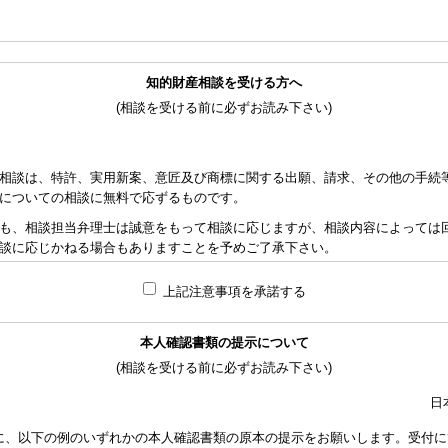
知的財産相談を受ける方へ
(相談を受ける前に必ずお読み下さい)
相談は、特許、実用新案、意匠及び商標に関する出願、請求、その他の手続
についての相談に無料で応ずるものです。
も、相談担当弁理士は誠意をもって相談に応じますが、相談内容によっては
談に応じかねる場合もありますことを予めご了承下さい。
れた資料の範囲内で相談をお受けしアドバイスするため、相談内容について
上記注意事項を承諾する
責任を負うものではないことを予めご了承下さい。
応ずるため、相談時間には限度がありますことをご承知おき下さい。（原則と
本人確認書類の提示について
り、相談担当弁理士に対して調査、出願等の相談事案を依頼された場合には
(相談を受ける前に必ずお読み下さい)
なります。また、その場合は、依頼者と弁理士個人との関係となり、当会は
い。
日
額は、当事者の合意によります。金額は、事件の難易度によって、また、特
に、以下の例のいずれかの本人確認書類の原本の提示をお願いします。受付に
で、詳細は特許事務所にお尋ね下さい。