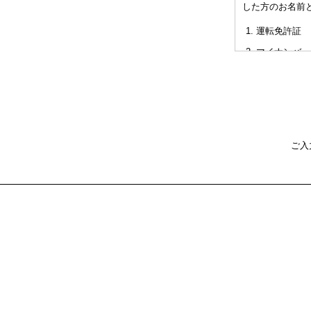
した方のお名前
非対面型の相
運転免許証
た不利益また
マイナンバー
パスポート
健康保険証
社員証
本人確認書類を
ご入