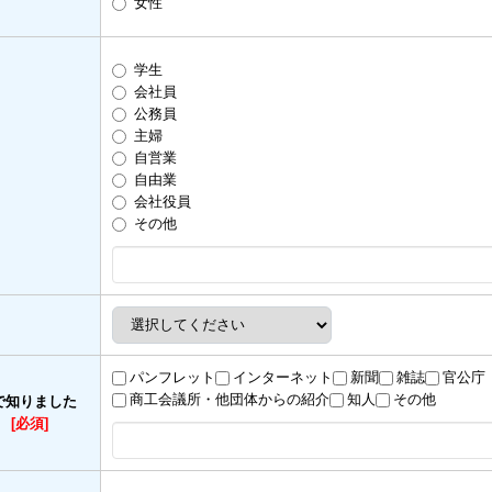
女性
学生
会社員
公務員
主婦
自営業
自由業
会社役員
その他
パンフレット
インターネット
新聞
雑誌
官公庁
商工会議所・他団体からの紹介
知人
その他
で知りました
）
[必須]