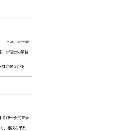
日本弁理士会
等、弁理士の業務
回答に限度があ
、相談担当弁理士
して30分以内）
、通常の受任事件
関与しませんこと
本弁理士会関東会
許事務所によって
て、相談を予約