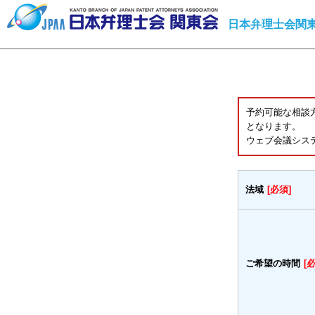
日本弁理士会関東
予約可能な相談
となります。
ウェブ会議シス
法域
[必須]
ご希望の時間
[