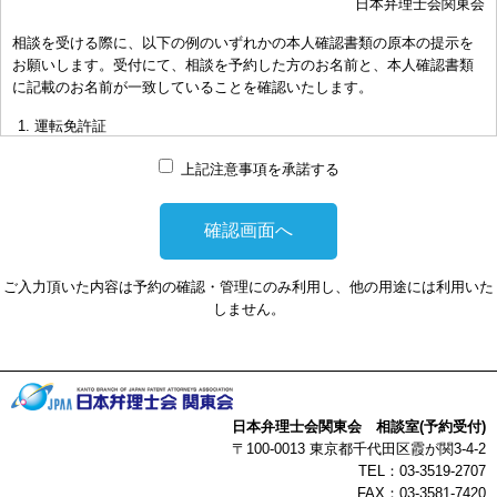
日本弁理士会関東会
おき下さい。（原則として30分以内）
相談を受ける際に、以下の例のいずれかの本人確認書類の原本の提示を
お申し出により、相談担当弁理士に対して調査、出願等の相談事案を
お願いします。受付にて、相談を予約した方のお名前と、本人確認書類
依頼された場合には、通常の受任事件として有料となります。また、
に記載のお名前が一致していることを確認いたします。
その場合は、依頼者と弁理士個人との関係となり、当会は関与しませ
んことをご承知下さい。
運転免許証
弁理士の報酬額は、当事者の合意によります。金額は、事件の難易度
マイナンバーカード
によって、また、特許事務所によって異なりますので、詳細は特許事
上記注意事項を承諾する
務所にお尋ね下さい。
パスポート
非対面型の相談はWEB会議システムを利用して実施します。WEB会
健康保険証
議システムを利用する事によって生じた不利益または損害に対して、
社員証
当会は、一切の責任を負い兼ねます。この点あらかじめご了承くださ
ご入力頂いた内容は予約の確認・管理にのみ利用し、他の用途には利用いた
い。
本人確認書類を提示頂けない場合は、相談を受けることができません。
しません。
以上
日本弁理士会関東会 相談室(予約受付)
〒100-0013 東京都千代田区霞が関3-4-2
TEL：03-3519-2707
FAX：03-3581-7420