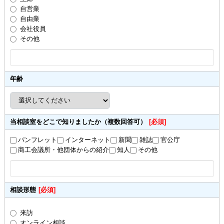
自営業
自由業
会社役員
その他
年齢
当相談室をどこで知りましたか（複数回答可）
[必須]
パンフレット
インターネット
新聞
雑誌
官公庁
商工会議所・他団体からの紹介
知人
その他
相談形態
[必須]
来訪
オンライン相談