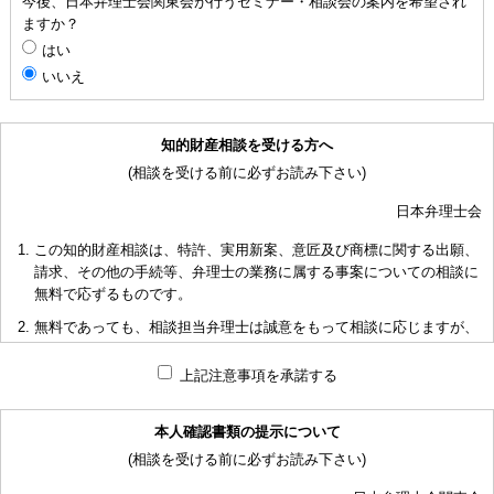
今後、日本弁理士会関東会が行うセミナー・相談会の案内を希望され
ますか？
はい
いいえ
知的財産相談を受ける方へ
(相談を受ける前に必ずお読み下さい)
日本弁理士会
この知的財産相談は、特許、実用新案、意匠及び商標に関する出願、
請求、その他の手続等、弁理士の業務に属する事案についての相談に
無料で応ずるものです。
無料であっても、相談担当弁理士は誠意をもって相談に応じますが、
相談内容によっては回答に限度があり、また、相談に応じかねる場合
もありますことを予めご了承下さい。
上記注意事項を承諾する
短時間で限られた資料の範囲内で相談をお受けしアドバイスするた
め、相談内容について、相談担当弁理士も当会も法的責任を負うもの
本人確認書類の提示について
ではないことを予めご了承下さい。
(相談を受ける前に必ずお読み下さい)
多くの相談に応ずるため、相談時間には限度がありますことをご承知