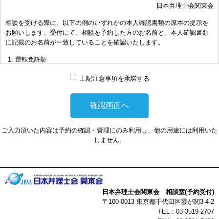
日本弁理士会関東会
おき下さい。（原則として30分以内）
相談を受ける際に、以下の例のいずれかの本人確認書類の原本の提示を
お申し出により、相談担当弁理士に対して調査、出願等の相談事案を
お願いします。受付にて、相談を予約した方のお名前と、本人確認書類
依頼された場合には、通常の受任事件として有料となります。また、
に記載のお名前が一致していることを確認いたします。
その場合は、依頼者と弁理士個人との関係となり、当会は関与しませ
んことをご承知下さい。
運転免許証
弁理士の報酬額は、当事者の合意によります。金額は、事件の難易度
マイナンバーカード
によって、また、特許事務所によって異なりますので、詳細は特許事
上記注意事項を承諾する
務所にお尋ね下さい。
パスポート
非対面型の相談はWEB会議システムを利用して実施します。WEB会
健康保険証
議システムを利用する事によって生じた不利益または損害に対して、
社員証
当会は、一切の責任を負い兼ねます。この点あらかじめご了承くださ
ご入力頂いた内容は予約の確認・管理にのみ利用し、他の用途には利用いた
い。
本人確認書類を提示頂けない場合は、相談を受けることができません。
しません。
以上
日本弁理士会関東会 相談室(予約受付)
〒100-0013 東京都千代田区霞が関3-4-2
TEL：03-3519-2707