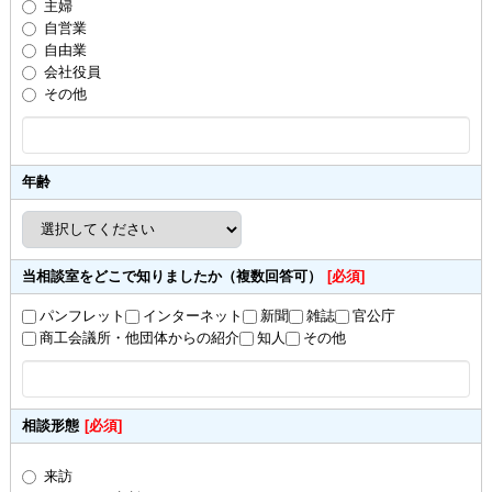
主婦
自営業
自由業
会社役員
その他
年齢
当相談室をどこで知りましたか（複数回答可）
[必須]
パンフレット
インターネット
新聞
雑誌
官公庁
商工会議所・他団体からの紹介
知人
その他
相談形態
[必須]
来訪