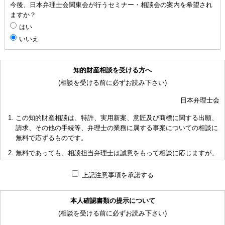
今後、日本弁理士会関東会が行うセミナー・相談会の案内を希望され
ますか？
はい
いいえ
知的財産相談を受ける方へ
(相談を受ける前に必ずお読み下さい)
日本弁理士会
この知的財産相談は、特許、実用新案、意匠及び商標に関する出願、
請求、その他の手続等、弁理士の業務に属する事案についての相談に
無料で応ずるものです。
無料であっても、相談担当弁理士は誠意をもって相談に応じますが、
相談内容によっては回答に限度があり、また、相談に応じかねる場合
もありますことを予めご了承下さい。
上記注意事項を承諾する
短時間で限られた資料の範囲内で相談をお受けしアドバイスするた
め、相談内容について、相談担当弁理士も当会も法的責任を負うもの
本人確認書類の提示について
ではないことを予めご了承下さい。
(相談を受ける前に必ずお読み下さい)
多くの相談に応ずるため、相談時間には限度がありますことをご承知