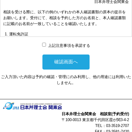
日本弁理士会関東会
おき下さい。（原則として30分以内）
相談を受ける際に、以下の例のいずれかの本人確認書類の原本の提示を
お申し出により、相談担当弁理士に対して調査、出願等の相談事案を
お願いします。受付にて、相談を予約した方のお名前と、本人確認書類
依頼された場合には、通常の受任事件として有料となります。また、
に記載のお名前が一致していることを確認いたします。
その場合は、依頼者と弁理士個人との関係となり、当会は関与しませ
んことをご承知下さい。
運転免許証
弁理士の報酬額は、当事者の合意によります。金額は、事件の難易度
マイナンバーカード
によって、また、特許事務所によって異なりますので、詳細は特許事
上記注意事項を承諾する
務所にお尋ね下さい。
パスポート
非対面型の相談はWEB会議システムを利用して実施します。WEB会
健康保険証
議システムを利用する事によって生じた不利益または損害に対して、
社員証
当会は、一切の責任を負い兼ねます。この点あらかじめご了承くださ
ご入力頂いた内容は予約の確認・管理にのみ利用し、他の用途には利用いた
い。
本人確認書類を提示頂けない場合は、相談を受けることができません。
しません。
以上
日本弁理士会関東会 相談室(予約受付)
〒100-0013 東京都千代田区霞が関3-4-2
TEL：03-3519-2707
FAX：03-3581-7420