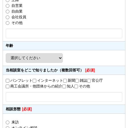
自営業
自由業
会社役員
その他
年齢
当相談室をどこで知りましたか（複数回答可）
[必須]
パンフレット
インターネット
新聞
雑誌
官公庁
商工会議所・他団体からの紹介
知人
その他
相談形態
[必須]
来訪
オンライン相談