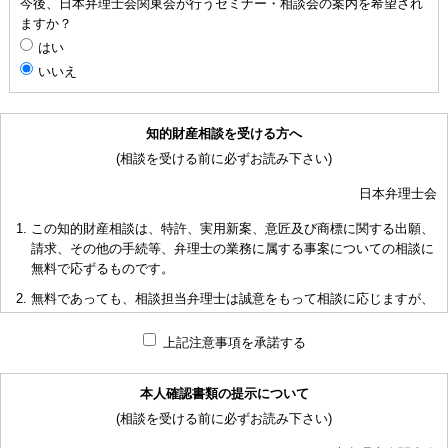
今後、日本弁理士会関東会が行うセミナー・相談会の案内を希望され
ますか？
はい
いいえ
知的財産相談を受ける方へ
(相談を受ける前に必ずお読み下さい)
日本弁理士会
この知的財産相談は、特許、実用新案、意匠及び商標に関する出願、
請求、その他の手続等、弁理士の業務に属する事案についての相談に
無料で応ずるものです。
無料であっても、相談担当弁理士は誠意をもって相談に応じますが、
相談内容によっては回答に限度があり、また、相談に応じかねる場合
もありますことを予めご了承下さい。
上記注意事項を承諾する
短時間で限られた資料の範囲内で相談をお受けしアドバイスするた
め、相談内容について、相談担当弁理士も当会も法的責任を負うもの
本人確認書類の提示について
ではないことを予めご了承下さい。
(相談を受ける前に必ずお読み下さい)
多くの相談に応ずるため、相談時間には限度がありますことをご承知