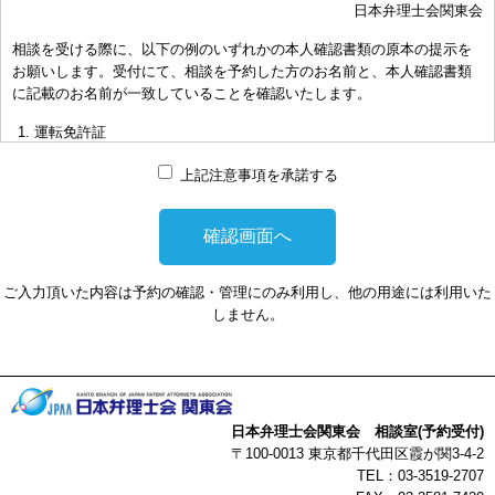
日本弁理士会関東会
おき下さい。（原則として30分以内）
相談を受ける際に、以下の例のいずれかの本人確認書類の原本の提示を
お申し出により、相談担当弁理士に対して調査、出願等の相談事案を
お願いします。受付にて、相談を予約した方のお名前と、本人確認書類
依頼された場合には、通常の受任事件として有料となります。また、
に記載のお名前が一致していることを確認いたします。
その場合は、依頼者と弁理士個人との関係となり、当会は関与しませ
んことをご承知下さい。
運転免許証
弁理士の報酬額は、当事者の合意によります。金額は、事件の難易度
マイナンバーカード
によって、また、特許事務所によって異なりますので、詳細は特許事
上記注意事項を承諾する
務所にお尋ね下さい。
パスポート
非対面型の相談はWEB会議システムを利用して実施します。WEB会
健康保険証
議システムを利用する事によって生じた不利益または損害に対して、
社員証
当会は、一切の責任を負い兼ねます。この点あらかじめご了承くださ
ご入力頂いた内容は予約の確認・管理にのみ利用し、他の用途には利用いた
い。
本人確認書類を提示頂けない場合は、相談を受けることができません。
しません。
以上
日本弁理士会関東会 相談室(予約受付)
〒100-0013 東京都千代田区霞が関3-4-2
TEL：03-3519-2707