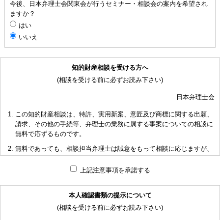
今後、日本弁理士会関東会が行うセミナー・相談会の案内を希望され
ますか？
はい
いいえ
知的財産相談を受ける方へ
(相談を受ける前に必ずお読み下さい)
日本弁理士会
この知的財産相談は、特許、実用新案、意匠及び商標に関する出願、
請求、その他の手続等、弁理士の業務に属する事案についての相談に
無料で応ずるものです。
無料であっても、相談担当弁理士は誠意をもって相談に応じますが、
相談内容によっては回答に限度があり、また、相談に応じかねる場合
もありますことを予めご了承下さい。
上記注意事項を承諾する
短時間で限られた資料の範囲内で相談をお受けしアドバイスするた
め、相談内容について、相談担当弁理士も当会も法的責任を負うもの
本人確認書類の提示について
ではないことを予めご了承下さい。
(相談を受ける前に必ずお読み下さい)
多くの相談に応ずるため、相談時間には限度がありますことをご承知