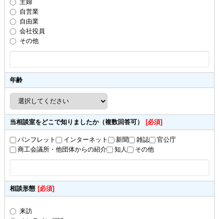
主婦
自営業
自由業
会社役員
その他
年齢
当相談室をどこで知りましたか（複数回答可）
[必須]
パンフレット
インターネット
新聞
雑誌
官公庁
商工会議所・他団体からの紹介
知人
その他
相談形態
[必須]
来訪