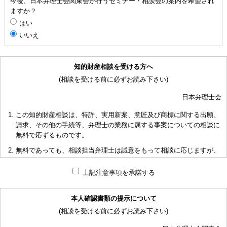
今後、日本弁理士会関東会が行うセミナー・相談会の案内を希望され
ますか？
はい
いいえ
知的財産相談を受ける方へ
(相談を受ける前に必ずお読み下さい)
日本弁理士会
この知的財産相談は、特許、実用新案、意匠及び商標に関する出願、
請求、その他の手続等、弁理士の業務に属する事案についての相談に
無料で応ずるものです。
無料であっても、相談担当弁理士は誠意をもって相談に応じますが、
相談内容によっては回答に限度があり、また、相談に応じかねる場合
もありますことを予めご了承下さい。
上記注意事項を承諾する
短時間で限られた資料の範囲内で相談をお受けしアドバイスするた
め、相談内容について、相談担当弁理士も当会も法的責任を負うもの
本人確認書類の提示について
ではないことを予めご了承下さい。
(相談を受ける前に必ずお読み下さい)
多くの相談に応ずるため、相談時間には限度がありますことをご承知