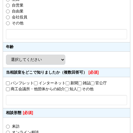
自営業
自由業
会社役員
その他
年齢
当相談室をどこで知りましたか（複数回答可）
[必須]
パンフレット
インターネット
新聞
雑誌
官公庁
商工会議所・他団体からの紹介
知人
その他
相談形態
[必須]
来訪
オンライン相談