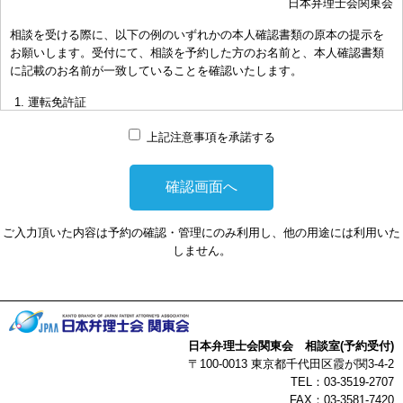
日本弁理士会関東会
おき下さい。（原則として30分以内）
相談を受ける際に、以下の例のいずれかの本人確認書類の原本の提示を
お申し出により、相談担当弁理士に対して調査、出願等の相談事案を
お願いします。受付にて、相談を予約した方のお名前と、本人確認書類
依頼された場合には、通常の受任事件として有料となります。また、
に記載のお名前が一致していることを確認いたします。
その場合は、依頼者と弁理士個人との関係となり、当会は関与しませ
んことをご承知下さい。
運転免許証
弁理士の報酬額は、当事者の合意によります。金額は、事件の難易度
マイナンバーカード
によって、また、特許事務所によって異なりますので、詳細は特許事
上記注意事項を承諾する
務所にお尋ね下さい。
パスポート
非対面型の相談はWEB会議システムを利用して実施します。WEB会
健康保険証
議システムを利用する事によって生じた不利益または損害に対して、
社員証
当会は、一切の責任を負い兼ねます。この点あらかじめご了承くださ
ご入力頂いた内容は予約の確認・管理にのみ利用し、他の用途には利用いた
い。
本人確認書類を提示頂けない場合は、相談を受けることができません。
しません。
以上
日本弁理士会関東会 相談室(予約受付)
〒100-0013 東京都千代田区霞が関3-4-2
TEL：03-3519-2707
FAX：03-3581-7420