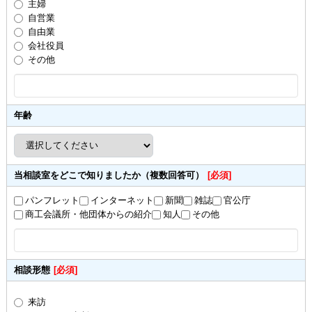
主婦
自営業
自由業
会社役員
その他
年齢
当相談室をどこで知りましたか（複数回答可）
[必須]
パンフレット
インターネット
新聞
雑誌
官公庁
商工会議所・他団体からの紹介
知人
その他
相談形態
[必須]
来訪