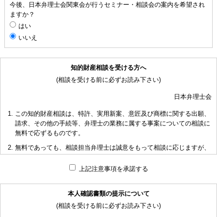
今後、日本弁理士会関東会が行うセミナー・相談会の案内を希望され
ますか？
はい
いいえ
知的財産相談を受ける方へ
(相談を受ける前に必ずお読み下さい)
日本弁理士会
この知的財産相談は、特許、実用新案、意匠及び商標に関する出願、
請求、その他の手続等、弁理士の業務に属する事案についての相談に
無料で応ずるものです。
無料であっても、相談担当弁理士は誠意をもって相談に応じますが、
相談内容によっては回答に限度があり、また、相談に応じかねる場合
もありますことを予めご了承下さい。
上記注意事項を承諾する
短時間で限られた資料の範囲内で相談をお受けしアドバイスするた
め、相談内容について、相談担当弁理士も当会も法的責任を負うもの
本人確認書類の提示について
ではないことを予めご了承下さい。
(相談を受ける前に必ずお読み下さい)
多くの相談に応ずるため、相談時間には限度がありますことをご承知