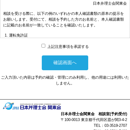
日本弁理士会関東会
おき下さい。（原則として30分以内）
相談を受ける際に、以下の例のいずれかの本人確認書類の原本の提示を
お申し出により、相談担当弁理士に対して調査、出願等の相談事案を
お願いします。受付にて、相談を予約した方のお名前と、本人確認書類
依頼された場合には、通常の受任事件として有料となります。また、
に記載のお名前が一致していることを確認いたします。
その場合は、依頼者と弁理士個人との関係となり、当会は関与しませ
んことをご承知下さい。
運転免許証
弁理士の報酬額は、当事者の合意によります。金額は、事件の難易度
マイナンバーカード
によって、また、特許事務所によって異なりますので、詳細は特許事
上記注意事項を承諾する
務所にお尋ね下さい。
パスポート
非対面型の相談はWEB会議システムを利用して実施します。WEB会
健康保険証
議システムを利用する事によって生じた不利益または損害に対して、
社員証
当会は、一切の責任を負い兼ねます。この点あらかじめご了承くださ
ご入力頂いた内容は予約の確認・管理にのみ利用し、他の用途には利用いた
い。
本人確認書類を提示頂けない場合は、相談を受けることができません。
しません。
以上
日本弁理士会関東会 相談室(予約受付)
〒100-0013 東京都千代田区霞が関3-4-2
TEL：03-3519-2707