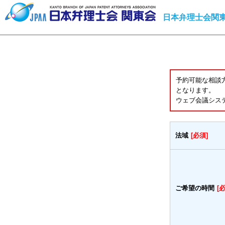
日本弁理士会関東
予約可能な相談
となります。
ウェブ会議シス
法域
[必須]
ご希望の時間
[