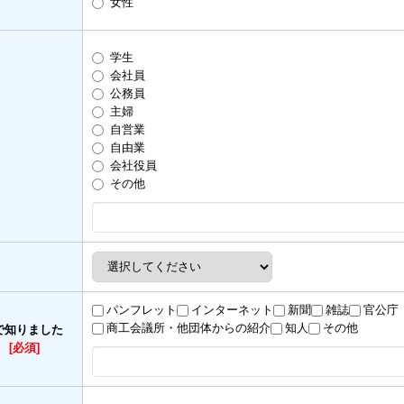
女性
学生
会社員
公務員
主婦
自営業
自由業
会社役員
その他
パンフレット
インターネット
新聞
雑誌
官公庁
商工会議所・他団体からの紹介
知人
その他
で知りました
）
[必須]