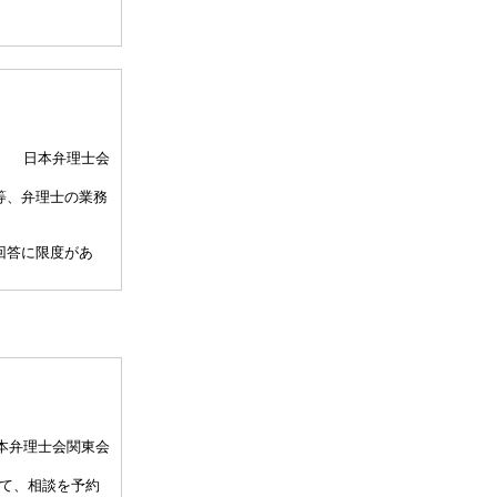
日本弁理士会
等、弁理士の業務
回答に限度があ
、相談担当弁理士
して30分以内）
、通常の受任事件
関与しませんこと
本弁理士会関東会
許事務所によって
て、相談を予約