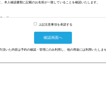
と、本人確認書類に記載のお名前が一致していることを確認いたします。
談はWEB会議システムを利用して実施します。WEB会議システムを利用す
は損害に対して、当会は、一切の責任を負い兼ねます。この点あらかじめご
カード
上記注意事項を承諾する
提示頂けない場合は、相談を受けることができません。
力頂いた内容は予約の確認・管理にのみ利用し、他の用途には利用いたしま