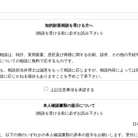
知的財産相談を受ける方へ
(相談を受ける前に必ずお読み下さい)
相談は、特許、実用新案、意匠及び商標に関する出願、請求、その他の手続
についての相談に無料で応ずるものです。
も、相談担当弁理士は誠意をもって相談に応じますが、相談内容によっては
談に応じかねる場合もありますことを予めご了承下さい。
れた資料の範囲内で相談をお受けしアドバイスするため、相談内容について
上記注意事項を承諾する
責任を負うものではないことを予めご了承下さい。
応ずるため、相談時間には限度がありますことをご承知おき下さい。（原則と
本人確認書類の提示について
り、相談担当弁理士に対して調査、出願等の相談事案を依頼された場合には
(相談を受ける前に必ずお読み下さい)
なります。また、その場合は、依頼者と弁理士個人との関係となり、当会は
い。
日
額は、当事者の合意によります。金額は、事件の難易度によって、また、特
に、以下の例のいずれかの本人確認書類の原本の提示をお願いします。受付に
で、詳細は特許事務所にお尋ね下さい。