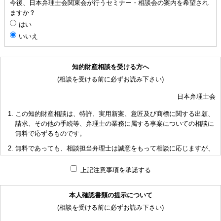
今後、日本弁理士会関東会が行うセミナー・相談会の案内を希望され
ますか？
はい
いいえ
知的財産相談を受ける方へ
(相談を受ける前に必ずお読み下さい)
日本弁理士会
この知的財産相談は、特許、実用新案、意匠及び商標に関する出願、
請求、その他の手続等、弁理士の業務に属する事案についての相談に
無料で応ずるものです。
無料であっても、相談担当弁理士は誠意をもって相談に応じますが、
相談内容によっては回答に限度があり、また、相談に応じかねる場合
もありますことを予めご了承下さい。
上記注意事項を承諾する
短時間で限られた資料の範囲内で相談をお受けしアドバイスするた
め、相談内容について、相談担当弁理士も当会も法的責任を負うもの
本人確認書類の提示について
ではないことを予めご了承下さい。
(相談を受ける前に必ずお読み下さい)
多くの相談に応ずるため、相談時間には限度がありますことをご承知