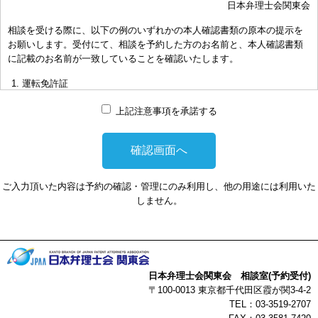
日本弁理士会関東会
おき下さい。（原則として30分以内）
相談を受ける際に、以下の例のいずれかの本人確認書類の原本の提示を
お申し出により、相談担当弁理士に対して調査、出願等の相談事案を
お願いします。受付にて、相談を予約した方のお名前と、本人確認書類
依頼された場合には、通常の受任事件として有料となります。また、
に記載のお名前が一致していることを確認いたします。
その場合は、依頼者と弁理士個人との関係となり、当会は関与しませ
んことをご承知下さい。
運転免許証
弁理士の報酬額は、当事者の合意によります。金額は、事件の難易度
マイナンバーカード
によって、また、特許事務所によって異なりますので、詳細は特許事
上記注意事項を承諾する
務所にお尋ね下さい。
パスポート
非対面型の相談はWEB会議システムを利用して実施します。WEB会
健康保険証
議システムを利用する事によって生じた不利益または損害に対して、
社員証
当会は、一切の責任を負い兼ねます。この点あらかじめご了承くださ
ご入力頂いた内容は予約の確認・管理にのみ利用し、他の用途には利用いた
い。
本人確認書類を提示頂けない場合は、相談を受けることができません。
しません。
以上
日本弁理士会関東会 相談室(予約受付)
〒100-0013 東京都千代田区霞が関3-4-2
TEL：03-3519-2707