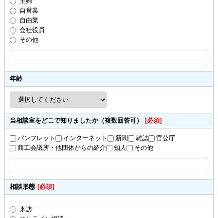
主婦
自営業
自由業
会社役員
その他
年齢
当相談室をどこで知りましたか（複数回答可）
[必須]
パンフレット
インターネット
新聞
雑誌
官公庁
商工会議所・他団体からの紹介
知人
その他
相談形態
[必須]
来訪