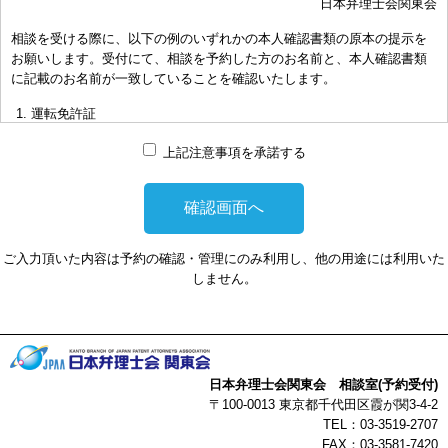
日本弁理士会関東会
おき下さい。（原則として30分以内）
相談を受ける際に、以下の例のいずれかの本人確認書類の原本の提示を
お申し出により、相談担当弁理士に対して調査、出願等の相談事案を
お願いします。受付にて、相談を予約した方のお名前と、本人確認書類
依頼された場合には、通常の受任事件として有料となります。また、
に記載のお名前が一致していることを確認いたします。
その場合は、依頼者と弁理士個人との関係となり、当会は関与しませ
んことをご承知下さい。
運転免許証
弁理士の報酬額は、当事者の合意によります。金額は、事件の難易度
マイナンバーカード
によって、また、特許事務所によって異なりますので、詳細は特許事
上記注意事項を承諾する
務所にお尋ね下さい。
パスポート
非対面型の相談はWEB会議システムを利用して実施します。WEB会
健康保険証
議システムを利用する事によって生じた不利益または損害に対して、
社員証
当会は、一切の責任を負い兼ねます。この点あらかじめご了承くださ
ご入力頂いた内容は予約の確認・管理にのみ利用し、他の用途には利用いた
い。
本人確認書類を提示頂けない場合は、相談を受けることができません。
しません。
以上
日本弁理士会関東会 相談室(予約受付)
〒100-0013 東京都千代田区霞が関3-4-2
TEL：03-3519-2707
FAX：03-3581-7420