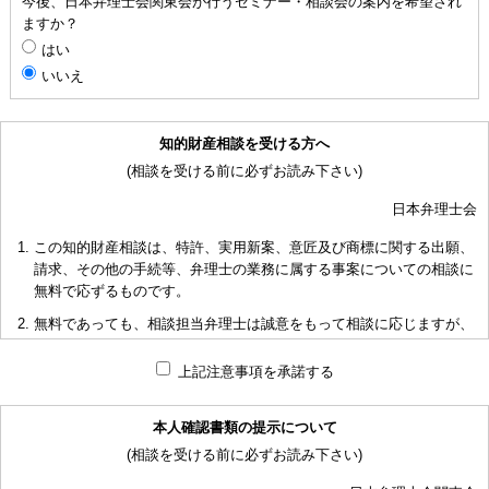
今後、日本弁理士会関東会が行うセミナー・相談会の案内を希望され
ますか？
はい
いいえ
知的財産相談を受ける方へ
(相談を受ける前に必ずお読み下さい)
日本弁理士会
この知的財産相談は、特許、実用新案、意匠及び商標に関する出願、
請求、その他の手続等、弁理士の業務に属する事案についての相談に
無料で応ずるものです。
無料であっても、相談担当弁理士は誠意をもって相談に応じますが、
相談内容によっては回答に限度があり、また、相談に応じかねる場合
もありますことを予めご了承下さい。
上記注意事項を承諾する
短時間で限られた資料の範囲内で相談をお受けしアドバイスするた
め、相談内容について、相談担当弁理士も当会も法的責任を負うもの
本人確認書類の提示について
ではないことを予めご了承下さい。
(相談を受ける前に必ずお読み下さい)
多くの相談に応ずるため、相談時間には限度がありますことをご承知