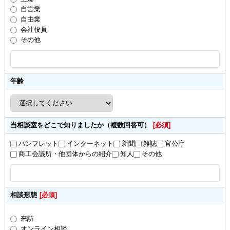
自営業
自由業
会社役員
その他
年齢
当相談室をどこで知りましたか（複数回答可）
[必須]
パンフレット
インターネット
新聞
雑誌
官公庁
商工会議所・他団体からの紹介
知人
その他
相談形態
[必須]
来訪
オンライン相談