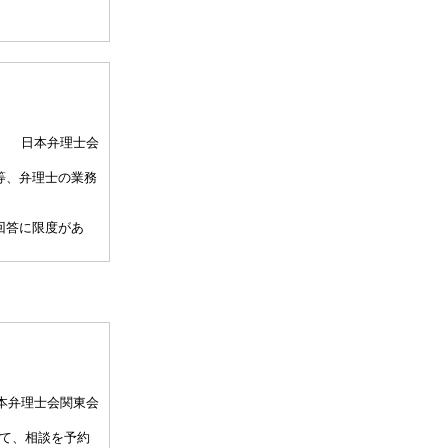
日本弁理士会
等、弁理士の業務
回答に限度があ
、相談担当弁理士
して30分以内）
、通常の受任事件
関与しませんこと
本弁理士会関東会
許事務所によって
て、相談を予約