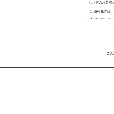
した方のお名前
非対面型の相
運転免許証
た不利益また
マイナンバー
パスポート
健康保険証
社員証
本人確認書類を
ご入