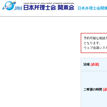
日本弁理士会関東
予約可能な相談
となります。
ウェブ会議シス
法域
[必須]
ご希望の時間
[