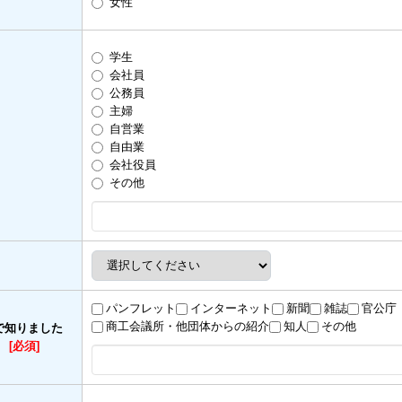
女性
学生
会社員
公務員
主婦
自営業
自由業
会社役員
その他
パンフレット
インターネット
新聞
雑誌
官公庁
商工会議所・他団体からの紹介
知人
その他
で知りました
）
[必須]