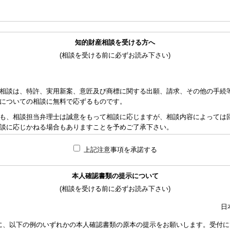
知的財産相談を受ける方へ
(相談を受ける前に必ずお読み下さい)
相談は、特許、実用新案、意匠及び商標に関する出願、請求、その他の手続
についての相談に無料で応ずるものです。
も、相談担当弁理士は誠意をもって相談に応じますが、相談内容によっては
談に応じかねる場合もありますことを予めご了承下さい。
れた資料の範囲内で相談をお受けしアドバイスするため、相談内容について
上記注意事項を承諾する
責任を負うものではないことを予めご了承下さい。
応ずるため、相談時間には限度がありますことをご承知おき下さい。（原則と
本人確認書類の提示について
り、相談担当弁理士に対して調査、出願等の相談事案を依頼された場合には
(相談を受ける前に必ずお読み下さい)
なります。また、その場合は、依頼者と弁理士個人との関係となり、当会は
い。
日
額は、当事者の合意によります。金額は、事件の難易度によって、また、特
に、以下の例のいずれかの本人確認書類の原本の提示をお願いします。受付に
で、詳細は特許事務所にお尋ね下さい。