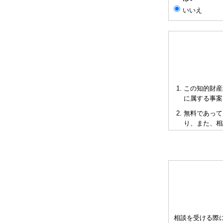
いいえ
この知的財産
に属する事案
無料であって
り、また、相
短時間で限ら
も当会も法的
多くの相談に
お申し出によ
として有料と
をご承知下さ
弁理士の報酬
相談を受ける際
異なりますの