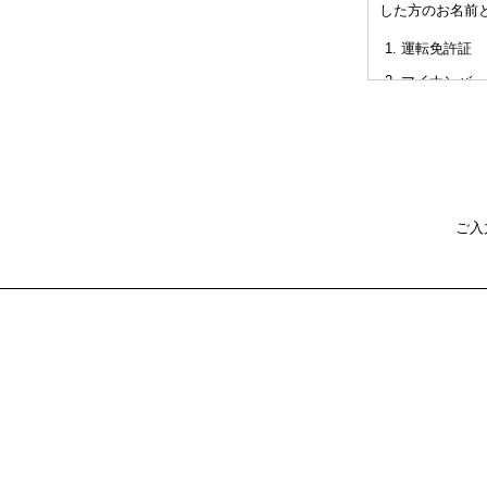
した方のお名前
非対面型の相
運転免許証
た不利益また
マイナンバー
パスポート
健康保険証
社員証
本人確認書類を
ご入