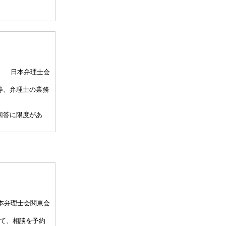
日本弁理士会
等、弁理士の業務
回答に限度があ
、相談担当弁理士
して30分以内）
、通常の受任事件
関与しませんこと
本弁理士会関東会
許事務所によって
て、相談を予約