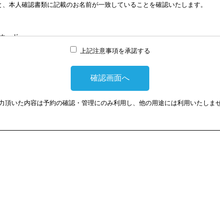
と、本人確認書類に記載のお名前が一致していることを確認いたします。
談はWEB会議システムを利用して実施します。WEB会議システムを利用す
は損害に対して、当会は、一切の責任を負い兼ねます。この点あらかじめご
カード
上記注意事項を承諾する
提示頂けない場合は、相談を受けることができません。
力頂いた内容は予約の確認・管理にのみ利用し、他の用途には利用いたしま