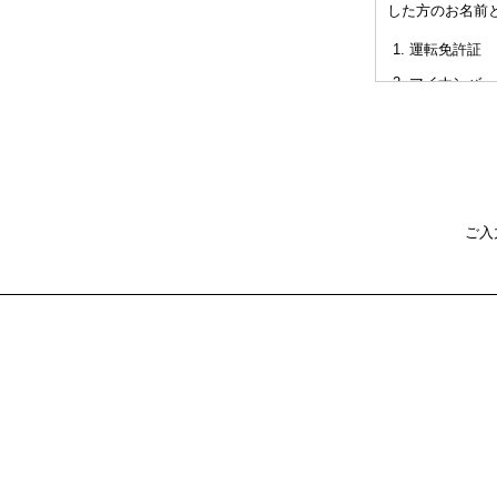
した方のお名前
非対面型の相
運転免許証
た不利益また
マイナンバー
パスポート
健康保険証
社員証
本人確認書類を
ご入