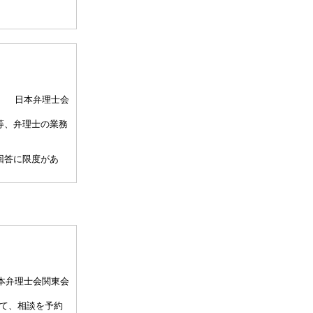
日本弁理士会
等、弁理士の業務
回答に限度があ
、相談担当弁理士
して30分以内）
、通常の受任事件
関与しませんこと
本弁理士会関東会
許事務所によって
て、相談を予約