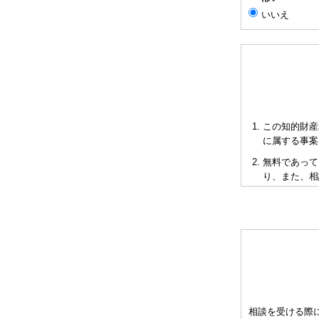
いいえ
この知的財産
に属する事案
無料であって
り、また、相
短時間で限ら
も当会も法的
多くの相談に
お申し出によ
として有料と
をご承知下さ
弁理士の報酬
相談を受ける際
異なりますの