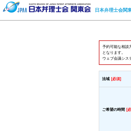
日本弁理士会関東
予約可能な相談
となります。
ウェブ会議シス
法域
[必須]
ご希望の時間
[