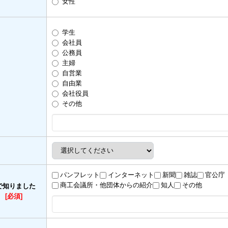
女性
学生
会社員
公務員
主婦
自営業
自由業
会社役員
その他
パンフレット
インターネット
新聞
雑誌
官公庁
商工会議所・他団体からの紹介
知人
その他
で知りました
）
[必須]