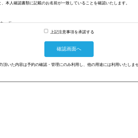
と、本人確認書類に記載のお名前が一致していることを確認いたします。
談はWEB会議システムを利用して実施します。WEB会議システムを利用す
は損害に対して、当会は、一切の責任を負い兼ねます。この点あらかじめご
カード
上記注意事項を承諾する
提示頂けない場合は、相談を受けることができません。
力頂いた内容は予約の確認・管理にのみ利用し、他の用途には利用いたしま