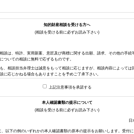
知的財産相談を受ける方へ
(相談を受ける前に必ずお読み下さい)
相談は、特許、実用新案、意匠及び商標に関する出願、請求、その他の手続
についての相談に無料で応ずるものです。
も、相談担当弁理士は誠意をもって相談に応じますが、相談内容によっては
談に応じかねる場合もありますことを予めご了承下さい。
れた資料の範囲内で相談をお受けしアドバイスするため、相談内容について
上記注意事項を承諾する
責任を負うものではないことを予めご了承下さい。
応ずるため、相談時間には限度がありますことをご承知おき下さい。（原則と
本人確認書類の提示について
り、相談担当弁理士に対して調査、出願等の相談事案を依頼された場合には
(相談を受ける前に必ずお読み下さい)
なります。また、その場合は、依頼者と弁理士個人との関係となり、当会は
い。
日
額は、当事者の合意によります。金額は、事件の難易度によって、また、特
に、以下の例のいずれかの本人確認書類の原本の提示をお願いします。受付に
で、詳細は特許事務所にお尋ね下さい。