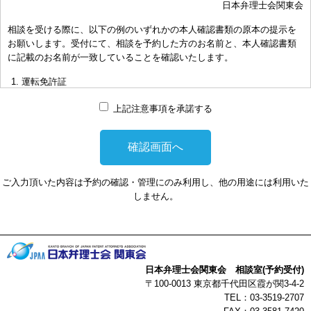
日本弁理士会関東会
おき下さい。（原則として30分以内）
相談を受ける際に、以下の例のいずれかの本人確認書類の原本の提示を
お申し出により、相談担当弁理士に対して調査、出願等の相談事案を
お願いします。受付にて、相談を予約した方のお名前と、本人確認書類
依頼された場合には、通常の受任事件として有料となります。また、
に記載のお名前が一致していることを確認いたします。
その場合は、依頼者と弁理士個人との関係となり、当会は関与しませ
んことをご承知下さい。
運転免許証
弁理士の報酬額は、当事者の合意によります。金額は、事件の難易度
マイナンバーカード
によって、また、特許事務所によって異なりますので、詳細は特許事
上記注意事項を承諾する
務所にお尋ね下さい。
パスポート
非対面型の相談はWEB会議システムを利用して実施します。WEB会
健康保険証
議システムを利用する事によって生じた不利益または損害に対して、
社員証
当会は、一切の責任を負い兼ねます。この点あらかじめご了承くださ
ご入力頂いた内容は予約の確認・管理にのみ利用し、他の用途には利用いた
い。
本人確認書類を提示頂けない場合は、相談を受けることができません。
しません。
以上
日本弁理士会関東会 相談室(予約受付)
〒100-0013 東京都千代田区霞が関3-4-2
TEL：03-3519-2707