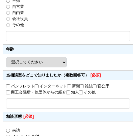
主婦
自営業
自由業
会社役員
その他
年齢
当相談室をどこで知りましたか（複数回答可）
[必須]
パンフレット
インターネット
新聞
雑誌
官公庁
商工会議所・他団体からの紹介
知人
その他
相談形態
[必須]
来訪