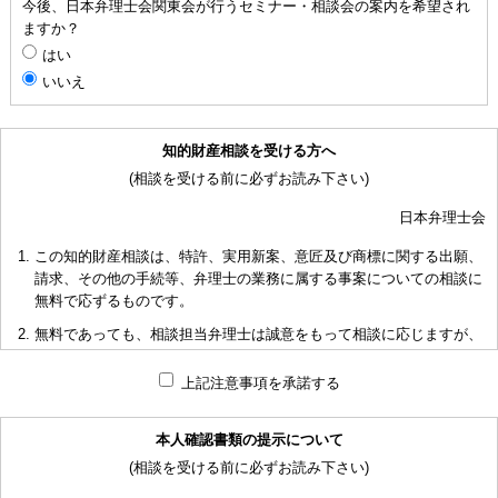
今後、日本弁理士会関東会が行うセミナー・相談会の案内を希望され
ますか？
はい
いいえ
知的財産相談を受ける方へ
(相談を受ける前に必ずお読み下さい)
日本弁理士会
この知的財産相談は、特許、実用新案、意匠及び商標に関する出願、
請求、その他の手続等、弁理士の業務に属する事案についての相談に
無料で応ずるものです。
無料であっても、相談担当弁理士は誠意をもって相談に応じますが、
相談内容によっては回答に限度があり、また、相談に応じかねる場合
もありますことを予めご了承下さい。
上記注意事項を承諾する
短時間で限られた資料の範囲内で相談をお受けしアドバイスするた
め、相談内容について、相談担当弁理士も当会も法的責任を負うもの
本人確認書類の提示について
ではないことを予めご了承下さい。
(相談を受ける前に必ずお読み下さい)
多くの相談に応ずるため、相談時間には限度がありますことをご承知