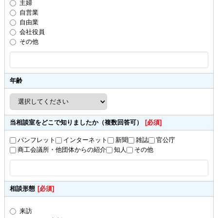
主婦
自営業
自由業
会社役員
その他
年齢
当相談室をどこで知りましたか（複数回答可）
[必須]
パンフレット
インターネット
新聞
雑誌
官公庁
商工会議所・他団体からの紹介
知人
その他
相談形態
[必須]
来訪