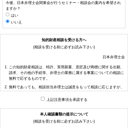
今後、日本弁理士会関東会が行うセミナー・相談会の案内を希望され
ますか？
はい
いいえ
知的財産相談を受ける方へ
(相談を受ける前に必ずお読み下さい)
日本弁理士会
この知的財産相談は、特許、実用新案、意匠及び商標に関する出願、
請求、その他の手続等、弁理士の業務に属する事案についての相談に
無料で応ずるものです。
無料であっても、相談担当弁理士は誠意をもって相談に応じますが、
相談内容によっては回答に限度があり、また、相談に応じかねる場合
もありますことを予めご了承下さい。
上記注意事項を承諾する
短時間で限られた資料の範囲内で相談をお受けしアドバイスするた
め、相談内容について、相談担当弁理士も当会も法的責任を負うもの
本人確認書類の提示について
ではないことを予めご了承下さい。
(相談を受ける前に必ずお読み下さい)
多くの相談に応ずるため、相談時間には限度がありますことをご承知