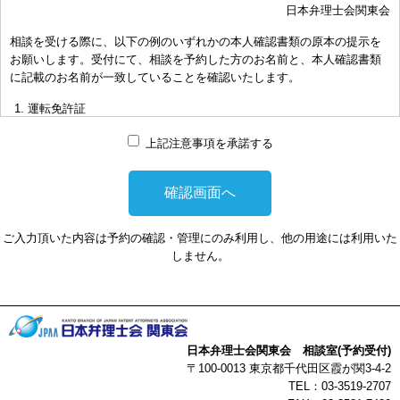
日本弁理士会関東会
おき下さい。（原則として30分以内）
相談を受ける際に、以下の例のいずれかの本人確認書類の原本の提示を
お申し出により、相談担当弁理士に対して調査、出願等の相談事案を
お願いします。受付にて、相談を予約した方のお名前と、本人確認書類
依頼された場合には、通常の受任事件として有料となります。また、
に記載のお名前が一致していることを確認いたします。
その場合は、依頼者と弁理士個人との関係となり、当会は関与しませ
んことをご承知下さい。
運転免許証
弁理士の報酬額は、当事者の合意によります。金額は、事件の難易度
マイナンバーカード
によって、また、特許事務所によって異なりますので、詳細は特許事
上記注意事項を承諾する
務所にお尋ね下さい。
パスポート
非対面型の相談はWEB会議システムを利用して実施します。WEB会
健康保険証
議システムを利用する事によって生じた不利益または損害に対して、
社員証
当会は、一切の責任を負い兼ねます。この点あらかじめご了承くださ
ご入力頂いた内容は予約の確認・管理にのみ利用し、他の用途には利用いた
い。
本人確認書類を提示頂けない場合は、相談を受けることができません。
しません。
以上
日本弁理士会関東会 相談室(予約受付)
〒100-0013 東京都千代田区霞が関3-4-2
TEL：03-3519-2707