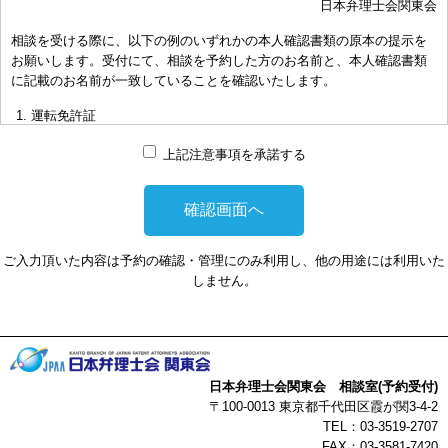
日本弁理士会関東会
おき下さい。（原則として30分以内）
相談を受ける際に、以下の例のいずれかの本人確認書類の原本の提示を
お申し出により、相談担当弁理士に対して調査、出願等の相談事案を
お願いします。受付にて、相談を予約した方のお名前と、本人確認書類
依頼された場合には、通常の受任事件として有料となります。また、
に記載のお名前が一致していることを確認いたします。
その場合は、依頼者と弁理士個人との関係となり、当会は関与しませ
んことをご承知下さい。
運転免許証
弁理士の報酬額は、当事者の合意によります。金額は、事件の難易度
マイナンバーカード
によって、また、特許事務所によって異なりますので、詳細は特許事
上記注意事項を承諾する
務所にお尋ね下さい。
パスポート
非対面型の相談はWEB会議システムを利用して実施します。WEB会
健康保険証
議システムを利用する事によって生じた不利益または損害に対して、
社員証
当会は、一切の責任を負い兼ねます。この点あらかじめご了承くださ
ご入力頂いた内容は予約の確認・管理にのみ利用し、他の用途には利用いた
い。
本人確認書類を提示頂けない場合は、相談を受けることができません。
しません。
以上
日本弁理士会関東会 相談室(予約受付)
〒100-0013 東京都千代田区霞が関3-4-2
TEL：03-3519-2707
FAX：03-3581-7420