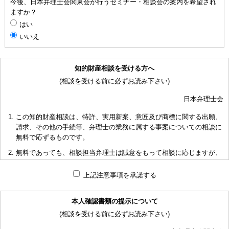
今後、日本弁理士会関東会が行うセミナー・相談会の案内を希望され
ますか？
はい
いいえ
知的財産相談を受ける方へ
(相談を受ける前に必ずお読み下さい)
日本弁理士会
この知的財産相談は、特許、実用新案、意匠及び商標に関する出願、
請求、その他の手続等、弁理士の業務に属する事案についての相談に
無料で応ずるものです。
無料であっても、相談担当弁理士は誠意をもって相談に応じますが、
相談内容によっては回答に限度があり、また、相談に応じかねる場合
もありますことを予めご了承下さい。
上記注意事項を承諾する
短時間で限られた資料の範囲内で相談をお受けしアドバイスするた
め、相談内容について、相談担当弁理士も当会も法的責任を負うもの
本人確認書類の提示について
ではないことを予めご了承下さい。
(相談を受ける前に必ずお読み下さい)
多くの相談に応ずるため、相談時間には限度がありますことをご承知