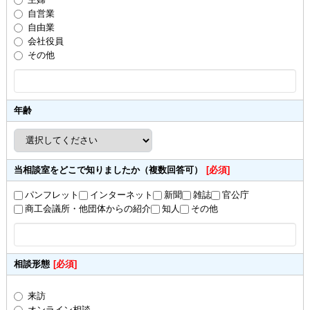
自営業
自由業
会社役員
その他
年齢
当相談室をどこで知りましたか（複数回答可）
[必須]
パンフレット
インターネット
新聞
雑誌
官公庁
商工会議所・他団体からの紹介
知人
その他
相談形態
[必須]
来訪
オンライン相談