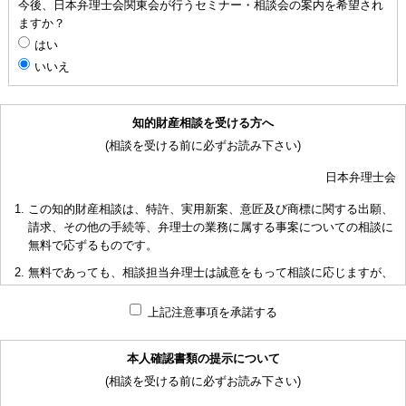
今後、日本弁理士会関東会が行うセミナー・相談会の案内を希望され
ますか？
はい
いいえ
知的財産相談を受ける方へ
(相談を受ける前に必ずお読み下さい)
日本弁理士会
この知的財産相談は、特許、実用新案、意匠及び商標に関する出願、
請求、その他の手続等、弁理士の業務に属する事案についての相談に
無料で応ずるものです。
無料であっても、相談担当弁理士は誠意をもって相談に応じますが、
相談内容によっては回答に限度があり、また、相談に応じかねる場合
もありますことを予めご了承下さい。
上記注意事項を承諾する
短時間で限られた資料の範囲内で相談をお受けしアドバイスするた
め、相談内容について、相談担当弁理士も当会も法的責任を負うもの
本人確認書類の提示について
ではないことを予めご了承下さい。
(相談を受ける前に必ずお読み下さい)
多くの相談に応ずるため、相談時間には限度がありますことをご承知