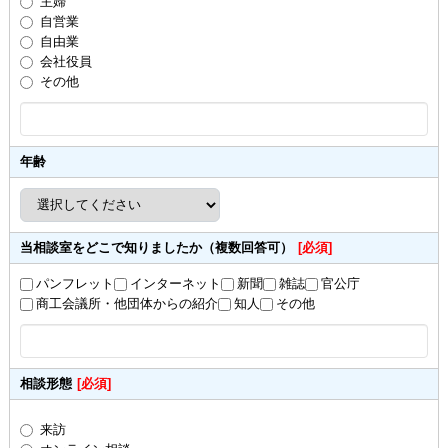
主婦
自営業
自由業
会社役員
その他
年齢
当相談室をどこで知りましたか（複数回答可）
[必須]
パンフレット
インターネット
新聞
雑誌
官公庁
商工会議所・他団体からの紹介
知人
その他
相談形態
[必須]
来訪