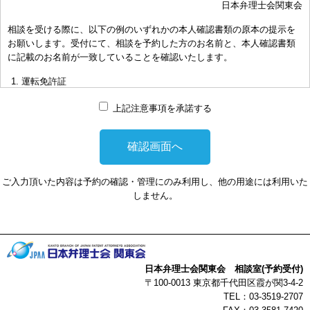
日本弁理士会関東会
おき下さい。（原則として30分以内）
相談を受ける際に、以下の例のいずれかの本人確認書類の原本の提示を
お申し出により、相談担当弁理士に対して調査、出願等の相談事案を
お願いします。受付にて、相談を予約した方のお名前と、本人確認書類
依頼された場合には、通常の受任事件として有料となります。また、
に記載のお名前が一致していることを確認いたします。
その場合は、依頼者と弁理士個人との関係となり、当会は関与しませ
んことをご承知下さい。
運転免許証
弁理士の報酬額は、当事者の合意によります。金額は、事件の難易度
マイナンバーカード
によって、また、特許事務所によって異なりますので、詳細は特許事
上記注意事項を承諾する
務所にお尋ね下さい。
パスポート
非対面型の相談はWEB会議システムを利用して実施します。WEB会
健康保険証
議システムを利用する事によって生じた不利益または損害に対して、
社員証
当会は、一切の責任を負い兼ねます。この点あらかじめご了承くださ
ご入力頂いた内容は予約の確認・管理にのみ利用し、他の用途には利用いた
い。
本人確認書類を提示頂けない場合は、相談を受けることができません。
しません。
以上
日本弁理士会関東会 相談室(予約受付)
〒100-0013 東京都千代田区霞が関3-4-2
TEL：03-3519-2707