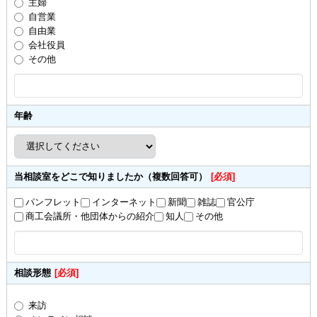
主婦
自営業
自由業
会社役員
その他
年齢
当相談室をどこで知りましたか（複数回答可）
[必須]
パンフレット
インターネット
新聞
雑誌
官公庁
商工会議所・他団体からの紹介
知人
その他
相談形態
[必須]
来訪