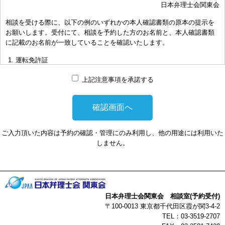
日本弁理士会関東会
おき下さい。（原則として30分以内）
相談を受ける際に、以下の例のいずれかの本人確認書類の原本の提示を
お申し出により、相談担当弁理士に対して調査、出願等の相談事案を
お願いします。受付にて、相談を予約した方のお名前と、本人確認書類
依頼された場合には、通常の受任事件として有料となります。また、
に記載のお名前が一致していることを確認いたします。
その場合は、依頼者と弁理士個人との関係となり、当会は関与しませ
んことをご承知下さい。
運転免許証
弁理士の報酬額は、当事者の合意によります。金額は、事件の難易度
マイナンバーカード
によって、また、特許事務所によって異なりますので、詳細は特許事
上記注意事項を承諾する
務所にお尋ね下さい。
パスポート
非対面型の相談はWEB会議システムを利用して実施します。WEB会
健康保険証
議システムを利用する事によって生じた不利益または損害に対して、
社員証
当会は、一切の責任を負い兼ねます。この点あらかじめご了承くださ
ご入力頂いた内容は予約の確認・管理にのみ利用し、他の用途には利用いた
い。
本人確認書類を提示頂けない場合は、相談を受けることができません。
しません。
以上
日本弁理士会関東会 相談室(予約受付)
〒100-0013 東京都千代田区霞が関3-4-2
TEL：03-3519-2707