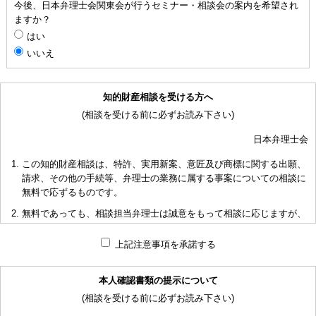
今後、日本弁理士会関東会が行うセミナー・相談会の案内を希望され
ますか？
はい
いいえ
知的財産相談を受ける方へ
(相談を受ける前に必ずお読み下さい)
日本弁理士会
この知的財産相談は、特許、実用新案、意匠及び商標に関する出願、
請求、その他の手続等、弁理士の業務に属する事案についての相談に
無料で応ずるものです。
無料であっても、相談担当弁理士は誠意をもって相談に応じますが、
相談内容によっては回答に限度があり、また、相談に応じかねる場合
もありますことを予めご了承下さい。
上記注意事項を承諾する
短時間で限られた資料の範囲内で相談をお受けしアドバイスするた
め、相談内容について、相談担当弁理士も当会も法的責任を負うもの
本人確認書類の提示について
ではないことを予めご了承下さい。
(相談を受ける前に必ずお読み下さい)
多くの相談に応ずるため、相談時間には限度がありますことをご承知