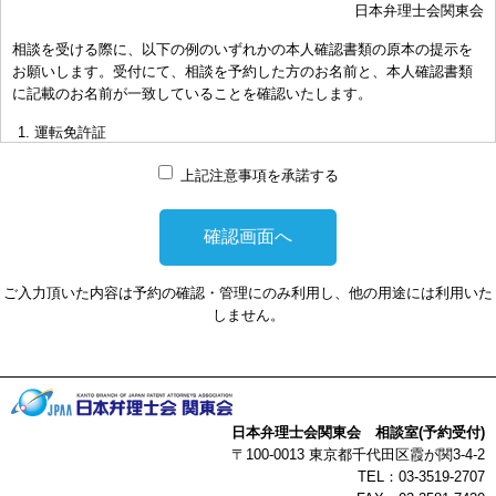
日本弁理士会関東会
おき下さい。（原則として30分以内）
相談を受ける際に、以下の例のいずれかの本人確認書類の原本の提示を
お申し出により、相談担当弁理士に対して調査、出願等の相談事案を
お願いします。受付にて、相談を予約した方のお名前と、本人確認書類
依頼された場合には、通常の受任事件として有料となります。また、
に記載のお名前が一致していることを確認いたします。
その場合は、依頼者と弁理士個人との関係となり、当会は関与しませ
んことをご承知下さい。
運転免許証
弁理士の報酬額は、当事者の合意によります。金額は、事件の難易度
マイナンバーカード
によって、また、特許事務所によって異なりますので、詳細は特許事
上記注意事項を承諾する
務所にお尋ね下さい。
パスポート
非対面型の相談はWEB会議システムを利用して実施します。WEB会
健康保険証
議システムを利用する事によって生じた不利益または損害に対して、
社員証
当会は、一切の責任を負い兼ねます。この点あらかじめご了承くださ
ご入力頂いた内容は予約の確認・管理にのみ利用し、他の用途には利用いた
い。
本人確認書類を提示頂けない場合は、相談を受けることができません。
しません。
以上
日本弁理士会関東会 相談室(予約受付)
〒100-0013 東京都千代田区霞が関3-4-2
TEL：03-3519-2707