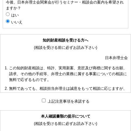
今後、日本弁理士会関東会が行うセミナー・相談会の案内を希望され
ますか？
はい
いいえ
知的財産相談を受ける方へ
(相談を受ける前に必ずお読み下さい)
日本弁理士会
この知的財産相談は、特許、実用新案、意匠及び商標に関する出願、
請求、その他の手続等、弁理士の業務に属する事案についての相談に
無料で応ずるものです。
無料であっても、相談担当弁理士は誠意をもって相談に応じますが、
相談内容によっては回答に限度があり、また、相談に応じかねる場合
もありますことを予めご了承下さい。
上記注意事項を承諾する
短時間で限られた資料の範囲内で相談をお受けしアドバイスするた
め、相談内容について、相談担当弁理士も当会も法的責任を負うもの
本人確認書類の提示について
ではないことを予めご了承下さい。
(相談を受ける前に必ずお読み下さい)
多くの相談に応ずるため、相談時間には限度がありますことをご承知