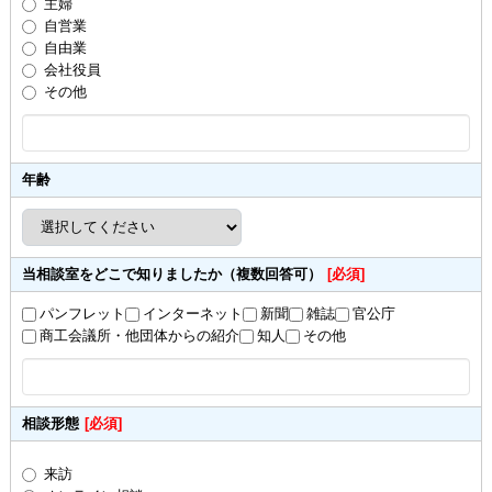
主婦
自営業
自由業
会社役員
その他
年齢
当相談室をどこで知りましたか（複数回答可）
[必須]
パンフレット
インターネット
新聞
雑誌
官公庁
商工会議所・他団体からの紹介
知人
その他
相談形態
[必須]
来訪