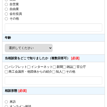
自営業
自由業
会社役員
その他
年齢
当相談室をどこで知りましたか（複数回答可）
[必須]
パンフレット
インターネット
新聞
雑誌
官公庁
商工会議所・他団体からの紹介
知人
その他
相談形態
[必須]
来訪
オンライン相談