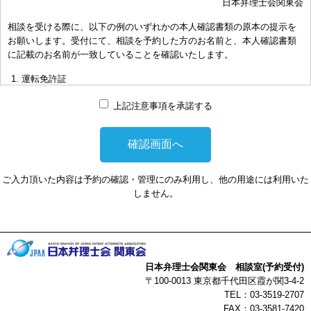
日本弁理士会関東会
おき下さい。（原則として30分以内）
相談を受ける際に、以下の例のいずれかの本人確認書類の原本の提示を
お申し出により、相談担当弁理士に対して調査、出願等の相談事案を
お願いします。受付にて、相談を予約した方のお名前と、本人確認書類
依頼された場合には、通常の受任事件として有料となります。また、
に記載のお名前が一致していることを確認いたします。
その場合は、依頼者と弁理士個人との関係となり、当会は関与しませ
んことをご承知下さい。
運転免許証
弁理士の報酬額は、当事者の合意によります。金額は、事件の難易度
マイナンバーカード
によって、また、特許事務所によって異なりますので、詳細は特許事
上記注意事項を承諾する
務所にお尋ね下さい。
パスポート
非対面型の相談はWEB会議システムを利用して実施します。WEB会
健康保険証
議システムを利用する事によって生じた不利益または損害に対して、
社員証
当会は、一切の責任を負い兼ねます。この点あらかじめご了承くださ
ご入力頂いた内容は予約の確認・管理にのみ利用し、他の用途には利用いた
い。
本人確認書類を提示頂けない場合は、相談を受けることができません。
しません。
以上
日本弁理士会関東会 相談室(予約受付)
〒100-0013 東京都千代田区霞が関3-4-2
TEL：03-3519-2707
FAX：03-3581-7420