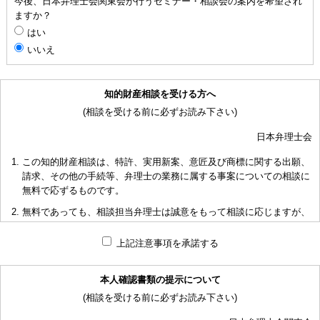
今後、日本弁理士会関東会が行うセミナー・相談会の案内を希望され
ますか？
はい
いいえ
知的財産相談を受ける方へ
(相談を受ける前に必ずお読み下さい)
日本弁理士会
この知的財産相談は、特許、実用新案、意匠及び商標に関する出願、
請求、その他の手続等、弁理士の業務に属する事案についての相談に
無料で応ずるものです。
無料であっても、相談担当弁理士は誠意をもって相談に応じますが、
相談内容によっては回答に限度があり、また、相談に応じかねる場合
もありますことを予めご了承下さい。
上記注意事項を承諾する
短時間で限られた資料の範囲内で相談をお受けしアドバイスするた
め、相談内容について、相談担当弁理士も当会も法的責任を負うもの
本人確認書類の提示について
ではないことを予めご了承下さい。
(相談を受ける前に必ずお読み下さい)
多くの相談に応ずるため、相談時間には限度がありますことをご承知