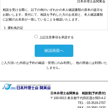
日本弁理士会関東会
おき下さい。（原則として30分以内）
相談を受ける際に、以下の例のいずれかの本人確認書類の原本の提示を
お申し出により、相談担当弁理士に対して調査、出願等の相談事案を
お願いします。受付にて、相談を予約した方のお名前と、本人確認書類
依頼された場合には、通常の受任事件として有料となります。また、
に記載のお名前が一致していることを確認いたします。
その場合は、依頼者と弁理士個人との関係となり、当会は関与しませ
んことをご承知下さい。
運転免許証
弁理士の報酬額は、当事者の合意によります。金額は、事件の難易度
マイナンバーカード
によって、また、特許事務所によって異なりますので、詳細は特許事
上記注意事項を承諾する
務所にお尋ね下さい。
パスポート
非対面型の相談はWEB会議システムを利用して実施します。WEB会
健康保険証
議システムを利用する事によって生じた不利益または損害に対して、
社員証
当会は、一切の責任を負い兼ねます。この点あらかじめご了承くださ
ご入力頂いた内容は予約の確認・管理にのみ利用し、他の用途には利用いた
い。
本人確認書類を提示頂けない場合は、相談を受けることができません。
しません。
以上
日本弁理士会関東会 相談室(予約受付)
〒100-0013 東京都千代田区霞が関3-4-2
TEL：03-3519-2707
FAX：03-3581-7420