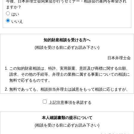
今後、日本弁理士会関東会が行うセミナー・相談会の案内を希望され
ますか？
はい
いいえ
知的財産相談を受ける方へ
(相談を受ける前に必ずお読み下さい)
日本弁理士会
この知的財産相談は、特許、実用新案、意匠及び商標に関する出願、
請求、その他の手続等、弁理士の業務に属する事案についての相談に
無料で応ずるものです。
無料であっても、相談担当弁理士は誠意をもって相談に応じますが、
相談内容によっては回答に限度があり、また、相談に応じかねる場合
もありますことを予めご了承下さい。
上記注意事項を承諾する
短時間で限られた資料の範囲内で相談をお受けしアドバイスするた
め、相談内容について、相談担当弁理士も当会も法的責任を負うもの
本人確認書類の提示について
ではないことを予めご了承下さい。
(相談を受ける前に必ずお読み下さい)
多くの相談に応ずるため、相談時間には限度がありますことをご承知