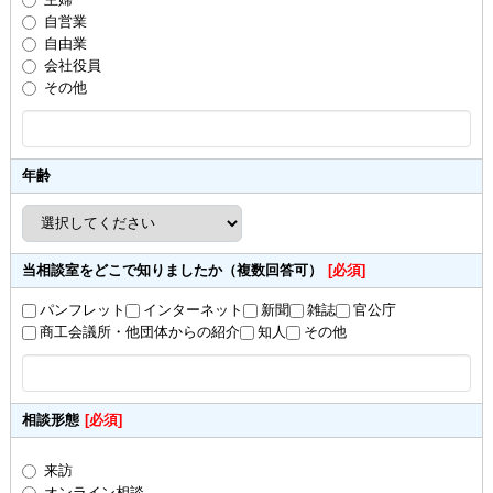
自営業
自由業
会社役員
その他
年齢
当相談室をどこで知りましたか（複数回答可）
[必須]
パンフレット
インターネット
新聞
雑誌
官公庁
商工会議所・他団体からの紹介
知人
その他
相談形態
[必須]
来訪
オンライン相談