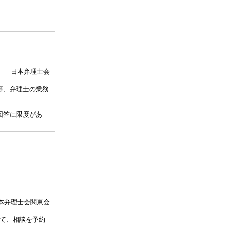
日本弁理士会
等、弁理士の業務
回答に限度があ
、相談担当弁理士
して30分以内）
、通常の受任事件
関与しませんこと
本弁理士会関東会
許事務所によって
て、相談を予約