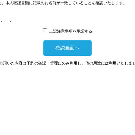
と、本人確認書類に記載のお名前が一致していることを確認いたします。
談はWEB会議システムを利用して実施します。WEB会議システムを利用す
は損害に対して、当会は、一切の責任を負い兼ねます。この点あらかじめご
カード
上記注意事項を承諾する
提示頂けない場合は、相談を受けることができません。
力頂いた内容は予約の確認・管理にのみ利用し、他の用途には利用いたしま