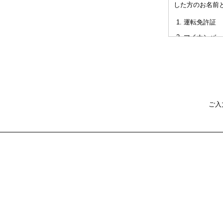
した方のお名前
非対面型の相
運転免許証
た不利益また
マイナンバー
パスポート
健康保険証
社員証
本人確認書類を
ご入