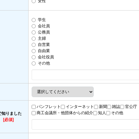
女性
学生
会社員
公務員
主婦
自営業
自由業
会社役員
その他
パンフレット
インターネット
新聞
雑誌
官公庁
商工会議所・他団体からの紹介
知人
その他
で知りました
）
[必須]