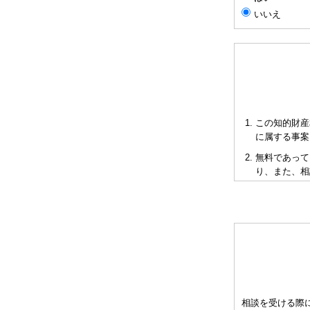
いいえ
この知的財産
に属する事案
無料であって
り、また、相
短時間で限ら
も当会も法的
多くの相談に
お申し出によ
として有料と
をご承知下さ
弁理士の報酬
相談を受ける際
異なりますの