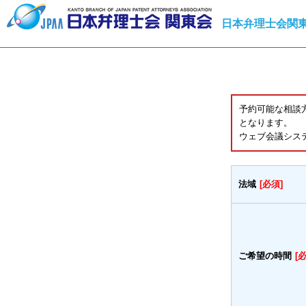
日本弁理士会関東
予約可能な相談
となります。
ウェブ会議シス
法域
[必須]
ご希望の時間
[