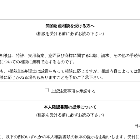
知的財産相談を受ける方へ
(相談を受ける前に必ずお読み下さい)
相談は、特許、実用新案、意匠及び商標に関する出願、請求、その他の手続
についての相談に無料で応ずるものです。
も、相談担当弁理士は誠意をもって相談に応じますが、相談内容によっては
談に応じかねる場合もありますことを予めご了承下さい。
れた資料の範囲内で相談をお受けしアドバイスするため、相談内容について
上記注意事項を承諾する
責任を負うものではないことを予めご了承下さい。
応ずるため、相談時間には限度がありますことをご承知おき下さい。（原則と
本人確認書類の提示について
り、相談担当弁理士に対して調査、出願等の相談事案を依頼された場合には
(相談を受ける前に必ずお読み下さい)
なります。また、その場合は、依頼者と弁理士個人との関係となり、当会は
い。
日
額は、当事者の合意によります。金額は、事件の難易度によって、また、特
に、以下の例のいずれかの本人確認書類の原本の提示をお願いします。受付に
で、詳細は特許事務所にお尋ね下さい。